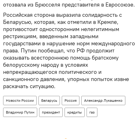
отозвала из Брюсселя представителя в Евросоюзе.
Российская сторона выразила солидарность с
Беларусью, которая, как отметили в Кремле,
противостоит односторонним нелегитимным
рестрик­циям, введенным западными
государствами в нарушение норм между­народного
права. Путин пообещал, что РФ продолжит
оказывать всестороннюю помощь братскому
белорусскому народу в условиях
непрекращающегося политического и
санкционного давления, упорных попыток извне
раскачать ситуацию.
Новости России
Беларусь
Россия
Александр Лукашенко
Владимир Путин
президент
кредиты
газ