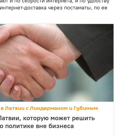
ют и по скорости интернета, и по удобству
интернет-доставка через постаматы, по ее
 в Латвии с Линдерманом и Губиным
Латвии, которую может решить
о политике вне бизнеса