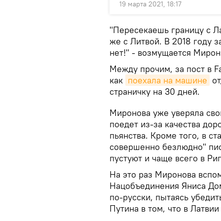
19 марта 2021, 18:17
"Пересекаешь границу с Ла
же с Литвой. В 2018 году з
нет!" - возмущается Мирон
Между прочим, за пост в F
как
поехала на машине
от
страничку на 30 дней.
Миронова уже уверяла свои
поедет из-за качества доро
пьянства. Кроме того, в ст
совершенно безлюдно" пис
пустуют и чаще всего в Ри
На это раз Миронова всп
Нацобъединения Яниса Дом
по-русски, пытаясь убеди
Путина в том, что в Латвии