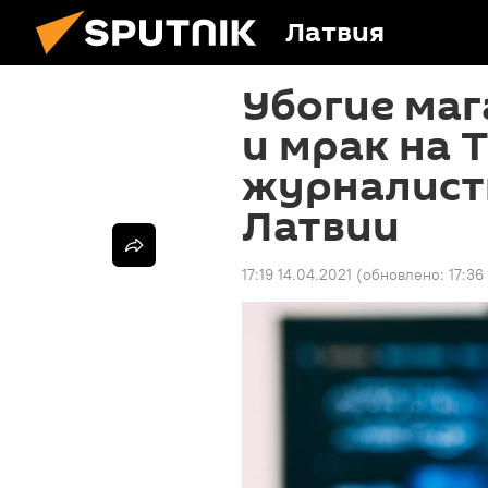
Латвия
Убогие маг
и мрак на 
журналистк
Латвии
17:19 14.04.2021
(обновлено:
17:36