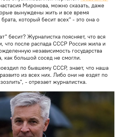
настасия Миронова, можно сказать, даже
торые вынуждены жить и все время
брата, который бесит всех" - это она о
ат" бесит? Журналистка поясняет, что вся
м, что после распада СССР Россия жила и
вожделенную независимость государства
а, как большой сосед не смогли.
поездил по бывшему СССР, знает, что наша
развито из всех них. Либо они не ездят по
зозлить", - отрезает журналистка.