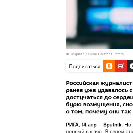
©
Unsplash / Glenn Carstens-Peters
Подписаться
Российская журналист
ранее уже удавалось 
достучаться до сердец
бурю возмущения, сно
о том, почему они так
РИГА, 14 апр — Sputnik.
Но 
первый взгляд. В своей с