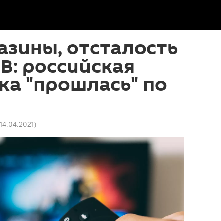
азины, отсталость
ТВ: российская
а "прошлась" по
 14.04.2021
)