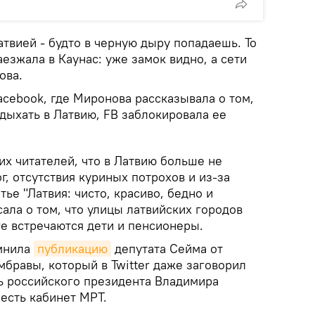
твией - будто в черную дыру попадаешь. То
аезжала в Каунас: уже замок видно, а сети
ова.
acebook, где Миронова рассказывала о том,
дыхать в Латвию, FB заблокировала ее
х читателей, что в Латвию больше не
г, отсутствия куриных потрохов и из-за
атье "Латвия: чисто, красиво, бедно и
ала о том, что улицы латвийских городов
ге встречаются дети и пенсионеры.
омнила
публикацию
депутата Сейма от
бравы, который в Twitter даже заговорил
ть российского президента Владимира
 есть кабинет МРТ.