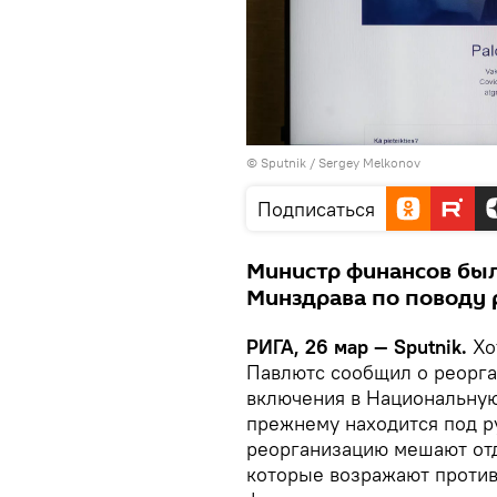
© Sputnik / Sergey Melkonov
Подписаться
Министр финансов был
Минздрава по поводу 
РИГА, 26 мар — Sputnik.
Хо
Павлютс сообщил о реорга
включения в Национальную
прежнему находится под р
реорганизацию мешают отд
которые возражают проти