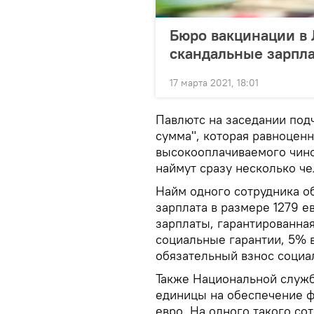
Бюро вакцинации в 
скандальные зарпла
17 марта 2021, 18:01
Павлютс на заседании подч
сумма", которая равноцен
высокооплачиваемого чинов
наймут сразу несколько че
Найм одного сотрудника об
зарплата в размере 1279 е
зарплаты, гарантированная
социальные гарантии, 5% в
обязательный взнос социа
Также Национальной служб
единицы на обеспечение ф
евро. На одного такого со