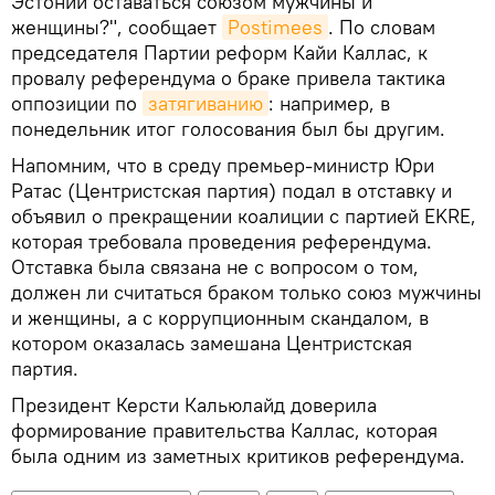
Эстонии оставаться союзом мужчины и
женщины?", сообщает
Postimees
. По словам
председателя Партии реформ Кайи Каллас, к
провалу референдума о браке привела тактика
оппозиции по
затягиванию
: например, в
понедельник итог голосования был бы другим.
Напомним, что в среду премьер-министр Юри
Ратас (Центристская партия) подал в отставку и
объявил о прекращении коалиции с партией EKRE,
которая требовала проведения референдума.
Отставка была связана не с вопросом о том,
должен ли считаться браком только союз мужчины
и женщины, а с коррупционным скандалом, в
котором оказалась замешана Центристская
партия.
Президент Керсти Кальюлайд доверила
формирование правительства Каллас, которая
была одним из заметных критиков референдума.