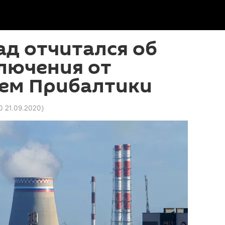
д отчитался об
лючения от
тем Прибалтики
0 21.09.2020
)