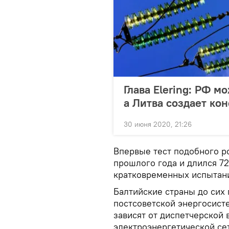
Глава Elering: РФ 
а Литва создает ко
30 июня 2020, 21:26
Впервые тест подобного ро
прошлого года и длился 72
кратковременных испытани
Балтийские страны до сих
постсоветской энергосист
зависят от диспетчерской 
электроэнергетической сет