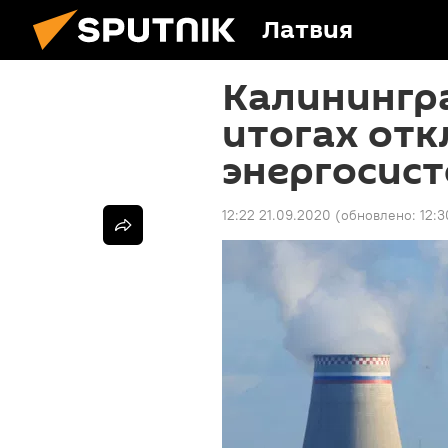
Латвия
Калинингра
итогах отк
энергосис
12:22 21.09.2020
(обновлено:
12:3