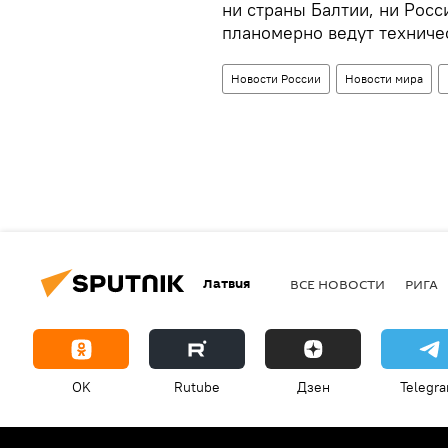
ни страны Балтии, ни Росс
планомерно ведут техниче
Новости России
Новости мира
Латвия
ВСЕ НОВОСТИ
РИГА
OK
Rutube
Дзен
Telegr