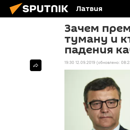
Латвия
Зачем прем
туману и к
падения к
19:30 12.09.2019
(обновлено:
08:2