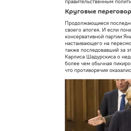
правительственным полити
Круговые перегово
Продолжающиеся последни
своего апогея. И если пон
консервативной партии Ян
настаивающего на пересмо
также последовавший за эт
Карлиса Шадурскиса о нед
более чем обычная пикиров
что противоречия оказалис