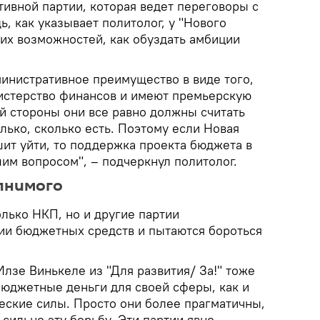
тивной партии, которая ведет переговоры с
ь, как указывает политолог, у "Нового
гих возможностей, как обуздать амбиции
министративное преимущество в виде того,
истерство финансов и имеют премьерскую
й стороны они все равно должны считать
олько, сколько есть. Поэтому если Новая
шит уйти, то поддержка проекта бюджета в
им вопросом", – подчеркнул политолог.
лнимого
олько НКП, но и другие партии
ии бюджетных средств и пытаются бороться
лзе Винькеле из "Для развития/ За!" тоже
бюджетные деньги для своей сферы, как и
еские силы. Просто они более прагматичны,
 сильно эту борьбу. Эти партии явно