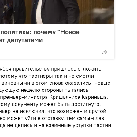
политики: почему "Новое
ет депутатами
тября правительству пришлось отложить
потому что партнеры так и не смогли
 виновными в этом снова оказались "новые
едующую неделю стороны пытались
м премьер-министра Кришьяниса Кариньша,
тому документу может быть достигнуто.
мьер не исключил, что возможен и другой
тво может уйти в отставку, тем самым дав
да не делись и на взаимные уступки партии