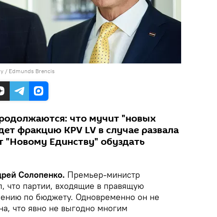
ery / Edmunds Brencis
родолжаются: что мучит "новых
дет фракцию KPV LV в случае развала
т "Новому Единству" обуздать
ндрей Солопенко.
Премьер-министр
, что партии, входящие в правящую
шению по бюджету. Одновременно он не
на, что явно не выгодно многим