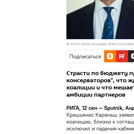
© Photo
Valsts kanceleja/ State Chancell
Подписаться
Страсти по бюджету п
консерваторов", что ж
коалиции и что мешае
амбиции партнеров
РИГА, 12 сен — Sputnik, А
Кришьянис Кариньш заявил
коалицию, близки к согла
исключил и падения кабми