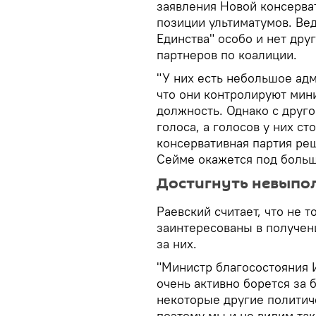
заявления Новой консерва
позиции ультиматумов. Вед
Единства" особо и нет дру
партнеров по коалиции.
"У них есть небольшое ад
что они контролируют мин
должность. Однако с друго
голоса, а голосов у них ст
консервативная партия ре
Сейме окажется под больш
Достигнуть невыпо
Раевский считает, что не т
заинтересованы в получен
за них.
"Министр благосостояния И
очень активно борется за 
некоторые другие политич
поэтому мы и не видим так