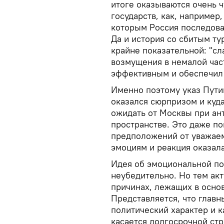
итоге оказываются очень 
государств, как, например
которым Россия последова
Да и история со сбитым т
крайне показательной: "сл
возмущения в немалой част
эффективным и обеспечил
Именно поэтому указ Пути
оказался сюрпризом и куд
ожидать от Москвы при ан
пространстве. Это даже по
предположений от уважаем
эмоциям и реакция оказала
Идея об эмоциональной по
неубедительно. Но тем акт
причинах, лежащих в осно
Представляется, что главн
политический характер и к
касается долгосрочной стр