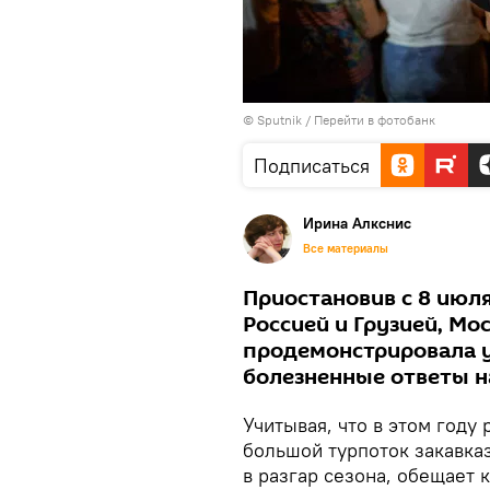
© Sputnik
/
Перейти в фотобанк
Подписаться
Ирина Алкснис
Все материалы
Приостановив с 8 июл
Россией и Грузией, Мо
продемонстрировала у
болезненные ответы 
Учитывая, что в этом году
большой турпоток закавка
в разгар сезона, обещает 