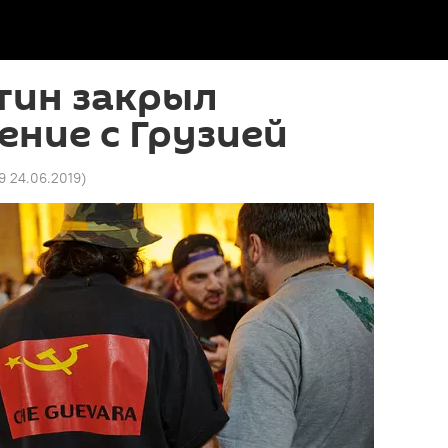
тин закрыл
ние с Грузией
9 24.06.2019
)