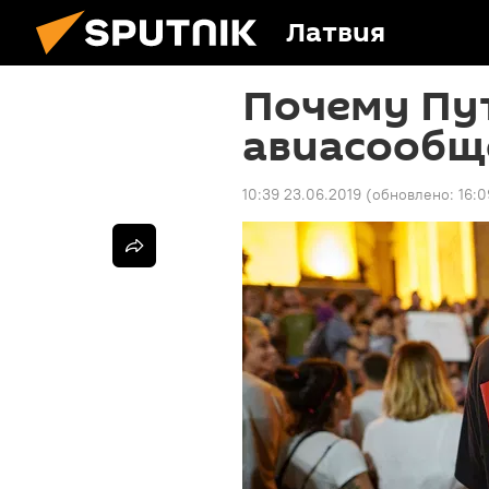
Латвия
Почему Пу
авиасообще
10:39 23.06.2019
(обновлено:
16:0