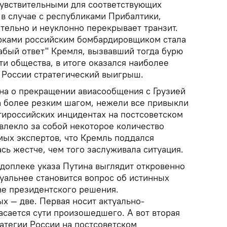
чувствительными для соответствующих
, в случае с республиками Прибалтики,
тельно и неуклонно перекрывает транзит.
урками российским бомбардировщиком стала
абый ответ" Кремля, вызвавший тогда бурю
и общества, в итоге оказался наиболее
 России стратегический выигрыш.
на о прекращении авиасообщения с Грузией
а более резким шагом, нежели все привыкли
тироссийских инцидентах на постсоветском
влекло за собой некоторое количество
ых экспертов, что Кремль поддался
сь жестче, чем того заслуживала ситуация.
доплеке указа Путина выглядит откровенно
уальнее становится вопрос об истинных
ве президентского решения.
ых — две. Первая носит актуально-
асается сути произошедшего. А вот вторая
атегии России на постсоветском