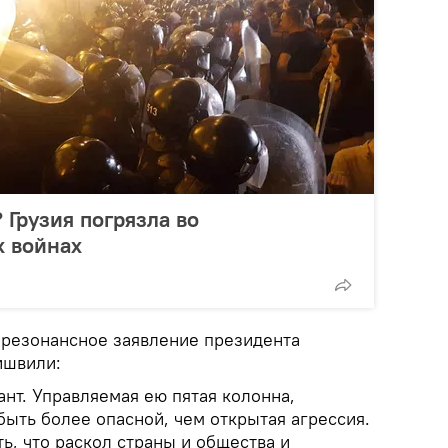
 Грузия погрязла во
х войнах
 резонансное заявление президента
ишвили:
ант. Управляемая ею пятая колонна,
ыть более опасной, чем открытая агрессия.
ть, что раскол страны и общества и