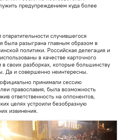
служить предупреждением куда более
й отвратительности случившегося
я была разыграна главным образом в
инской политики. Российская делегация и
 использованы в качестве карточного
 в своих разборках, которые большинству
ы. Да и совершенно неинтересны.
е официально принимали сессию
леи православия, была возможность
жив ответственность на оппонентов,
ских целях устроили безобразную
них извинения.