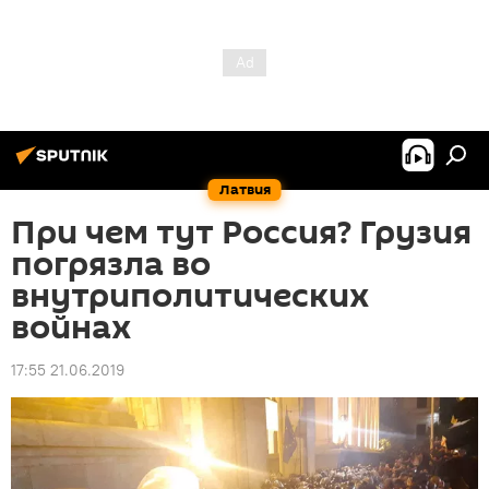
Латвия
При чем тут Россия? Грузия
погрязла во
внутриполитических
войнах
17:55 21.06.2019