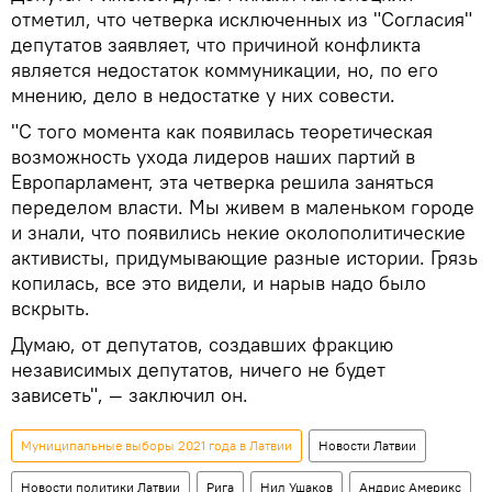
отметил, что четверка исключенных из "Согласия"
депутатов заявляет, что причиной конфликта
является недостаток коммуникации, но, по его
мнению, дело в недостатке у них совести.
"С того момента как появилась теоретическая
возможность ухода лидеров наших партий в
Европарламент, эта четверка решила заняться
переделом власти. Мы живем в маленьком городе
и знали, что появились некие околополитические
активисты, придумывающие разные истории. Грязь
копилась, все это видели, и нарыв надо было
вскрыть.
Думаю, от депутатов, создавших фракцию
независимых депутатов, ничего не будет
зависеть", — заключил он.
Муниципальные выборы 2021 года в Латвии
Новости Латвии
Новости политики Латвии
Рига
Нил Ушаков
Андрис Америкс