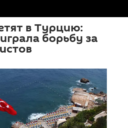
етят в Турцию:
играла борьбу за
истов