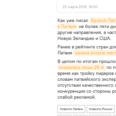
22 марта 2019, 18:00
Как уже писал
Sputnik Лат
в Латвии
не более пяти дн
другие направления, в час
Новую Зеландию и США.
Ранее в рейтинге стран дл
Латвия
заняла второе мес
В целом по итогам прошло
оказалась лишь 26-й
по п
время как тройку лидеров 
словам латвийского экспер
отсутствии качественного 
конкуренции со стороны ро
слабой рекламой.
Новости Латвии
Новости России