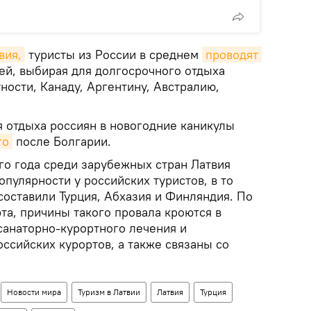
вия,
туристы из России в среднем
проводят 
ей, выбирая для долгосрочного отдыха
тности, Канаду, Аргентину, Австралию,
я отдыха россиян в новогодние каникулы
то
после Болгарии.
го года среди зарубежных стран Латвия
опулярности у российских туристов, в то
составили Турция, Абхазия и Финляндия. По
та, причины такого провала кроются в
санаторно-курортного лечения и
ссийских курортов, а также связаны со
Новости мира
Туризм в Латвии
Латвия
Турция