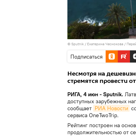
© Sputnik / Екатерина Чеснокова
/
Перей
Подписаться
Несмотря на дешевизн
стремятся провести от
РИГА, 4 июн - Sputnik.
Латв
доступных зарубежных нап
сообщает
РИА Новости
со
сервиса OneTwoTrip.
Рейтинг построен на основ
продолжительностью от се