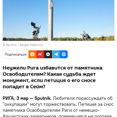
© Sputnik / Sergey Melkonov
Подписаться
Неужели Рига избавится от памятника
Освободителям? Какая судьба ждет
монумент, если петиция о его сносе
попадет в Сейм?
РИГА, 3 мар — Sputnik.
Любители порассуждать об
"оккупации" могут торжествовать. Петиция за снос
памятника Освободителям Риги от немецко-
фашистских захватчиков, появившаяся на портале