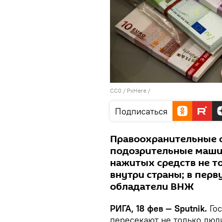
CC0
/
PxHere
/
Подписаться
Правоохранительные о
подозрительные маши
нажитых средств не то
внутри страны; в пер
обладатели ВНЖ
РИГА, 18 фев — Sputnik.
Гос
пересекают не только люд