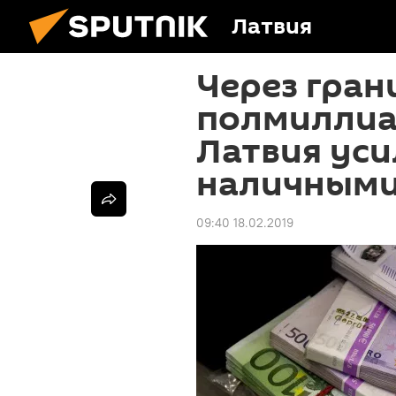
Латвия
Через гран
полмиллиар
Латвия уси
наличным
09:40 18.02.2019