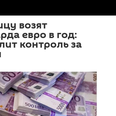
ицу возят
да евро в год:
лит контроль за
и