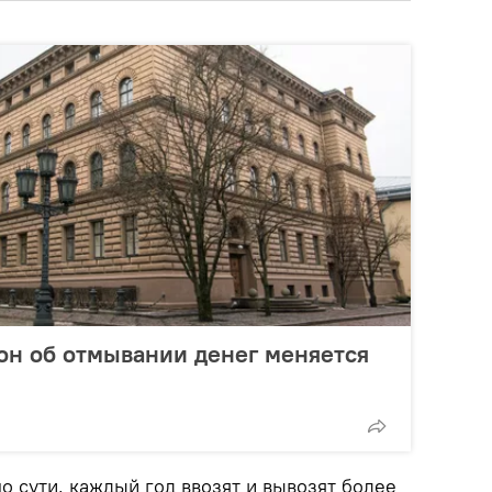
кон об отмывании денег меняется
по сути, каждый год ввозят и вывозят более