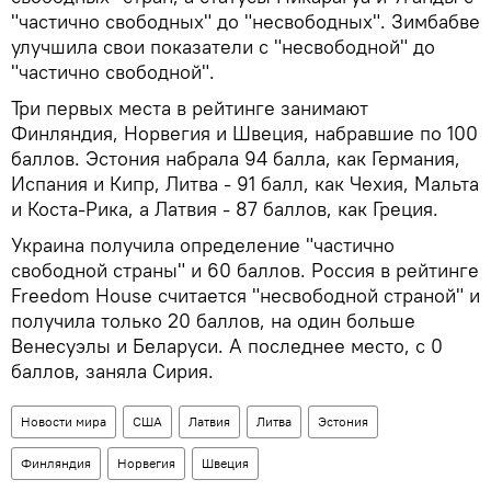
"частично свободных" до "несвободных". Зимбабве
улучшила свои показатели с "несвободной" до
"частично свободной".
Три первых места в рейтинге занимают
Финляндия, Норвегия и Швеция, набравшие по 100
баллов. Эстония набрала 94 балла, как Германия,
Испания и Кипр, Литва - 91 балл, как Чехия, Мальта
и Коста-Рика, а Латвия - 87 баллов, как Греция.
Украина получила определение "частично
свободной страны" и 60 баллов. Россия в рейтинге
Freedom House считается "несвободной страной" и
получила только 20 баллов, на один больше
Венесуэлы и Беларуси. А последнее место, с 0
баллов, заняла Сирия.
Новости мира
США
Латвия
Литва
Эстония
Финляндия
Норвегия
Швеция