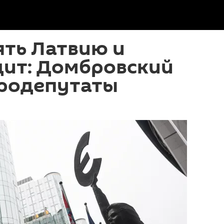
ять Латвию и
дит: Домбровский
вродепутаты