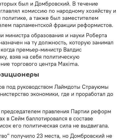
оторых был и Домбровский. В течение
зглавлял комиссию по народному хозяйству и
 политике, а также был заместителем
елем парламентской фракции реформистов.
ии министра образования и науки Роберта
назначен на ту должность, которую занимал
, когда премьер-министр Валдис
ку, взяв на себя политическую
ение торгового центра Maxima.
позиционеры
ров под руководством Лаймдоты Страуюмы
нистерство экономики, где и проработал до
ал председателем правления Партии реформ
ах в Сейм баллотировался в составе
писок его политическая сила не выдвигала.
тво" получило 23 места, но Домбровский не