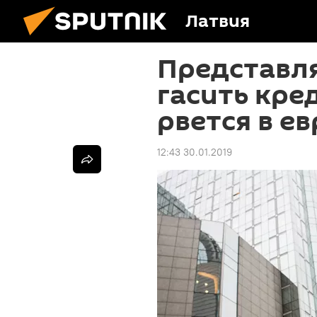
Латвия
Представл
гасить кре
рвется в е
12:43 30.01.2019