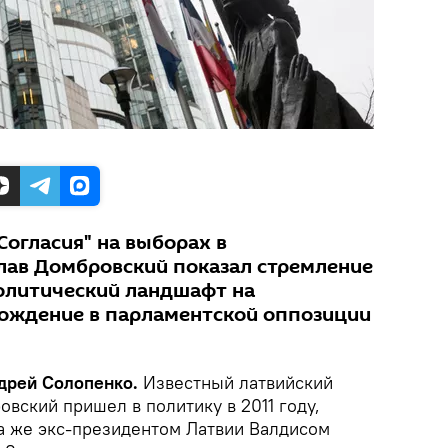
Согласия" на выборах в
лав Домбровский показал стремление
олитический ландшафт на
хождение в парламентской оппозиции
ндрей Солопенко.
Известный латвийский
вский пришел в политику в 2011 году,
да же экс-президентом Латвии Валдисом