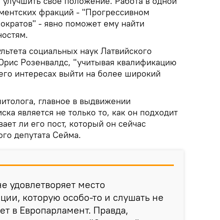
 улучшить свое положение. Работа в одной
ментских фракций - "Прогрессивном
ократов" - явно поможет ему найти
ностям.
ультета социальных наук Латвийского
Юрис Розенвалдс, "учитывая квалификацию
 его интересах выйти на более широкий
литолога, главное в выдвижении
ка является не только то, как он подходит
вает ли его пост, который он сейчас
ого депутата Сейма.
не удовлетворяет место
ции, которую особо-то и слушать не
дет в Европарламент. Правда,