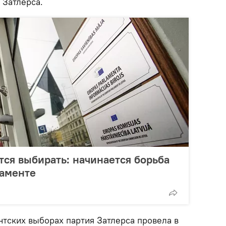
 Затлерса.
тся выбирать: начинается борьба
ламенте
тских выборах партия Затлерса провела в