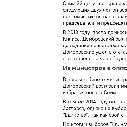
Сейм 22 депутата, среди к
следующих двух лет он во
подкомиссию по налоговой
председателя и председат
В 2013 году, после демисс
Килиса, Домбровский был 
до падения правительства
Домбровскис ушел в отстав
ответственность за обруш
Из министров в оп
В новом кабинете минист
Домбровский возглавил ми
избрания нового Сейма.
В том же 2014 году он ст
Затлерса, однако на выбор
"Единства", так как свой с
По итогам выборов "Единс