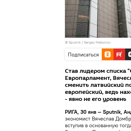
© Sputnik / Sergey Melkonov
Подписаться
Став лидером списка "
Европарламент, Вячес
сменить латвийский п
европейский, ведь на
- явно не его уровень
РИГА, 30 янв — Sputnik, А
экономист Вячеслав Домбро
вступив в основанную тог