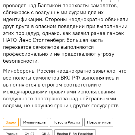
проводят над Балтикой перехваты самолетов,
сближаясь с воздушными судами для их
идентификации. Стороны неоднократно обвиняли
друг друга в опасном поведении при выполнении
этих процедур, однако, как заявил ранее генсек
НАТО Йенс Столтенберг, большая часть
перехватов самолетов выполняются
профессионально и не представляют угрозу
безопасности.
Минобороны России неоднократно заявляло, что
все полеты самолетов ВКС РФ выполнялись и
выполняются в строгом соответствии с
международными правилами использования
воздушного пространства над нейтральными
водами, не нарушая границ других государств.
Видео
Мультимедиа
Новости России
Новости мира
Россия
Су-27
США
Boeing P-8А Poseidon