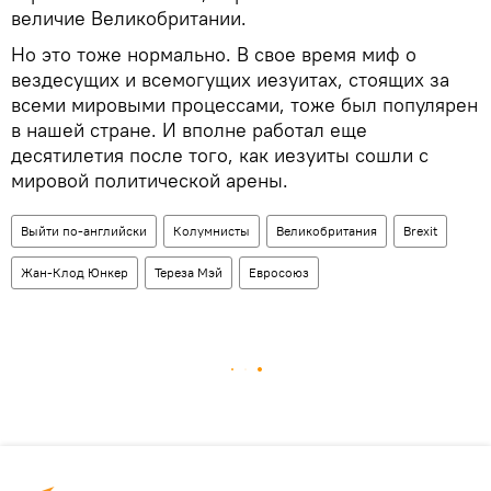
величие Великобритании.
Но это тоже нормально. В свое время миф о
вездесущих и всемогущих иезуитах, стоящих за
всеми мировыми процессами, тоже был популярен
в нашей стране. И вполне работал еще
десятилетия после того, как иезуиты сошли с
мировой политической арены.
Выйти по-английски
Колумнисты
Великобритания
Brexit
Жан-Клод Юнкер
Тереза Мэй
Евросоюз