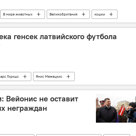
В мире животных
Великобритания
кошки
ека генсек латвийского футбола
т
арс Горкшс
Янис Межецкис
)
 Вейонис не оставит
ях неграждан