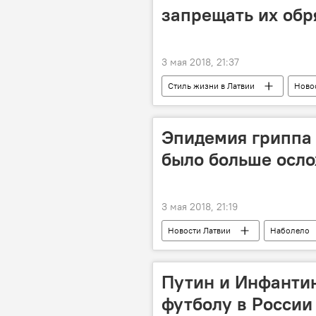
запрещать их обр
3 мая 2018, 21:37
Стиль жизни в Латвии
Ново
Эдгарс Ринкевичс
МИД Лат
Эпидемия гриппа 
было больше осл
3 мая 2018, 21:19
Новости Латвии
Наболело
Путин и Инфантин
футболу в России