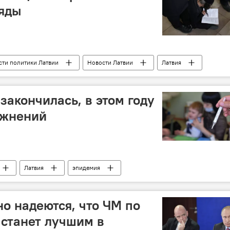
яды
сти политики Латвии
Новости Латвии
Латвия
вии
закончилась, в этом году
ожнений
Латвия
эпидемия
о надеются, что ЧМ по
 станет лучшим в