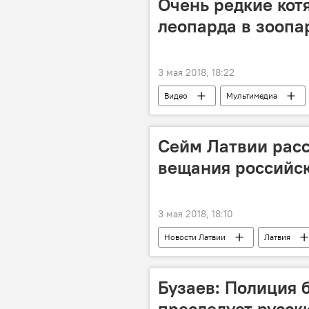
Очень редкие кот
леопарда в зоопа
3 мая 2018, 18:22
Видео
Мультимедиа
Сейм Латвии расс
вещания российск
3 мая 2018, 18:10
Новости Латвии
Латвия
Национальный совет по электронны
Бузаев: Полиция 
преследует русск