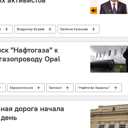
я
Владимир Бузаев
Евгения Крюкова
ия "Русский союз Латвии"
 мост
ск "Нафтогаза" к
газопроводу Opal
Еврокомиссия
Газпром
"Нафтогаз Украины"
ная дорога начала
 день