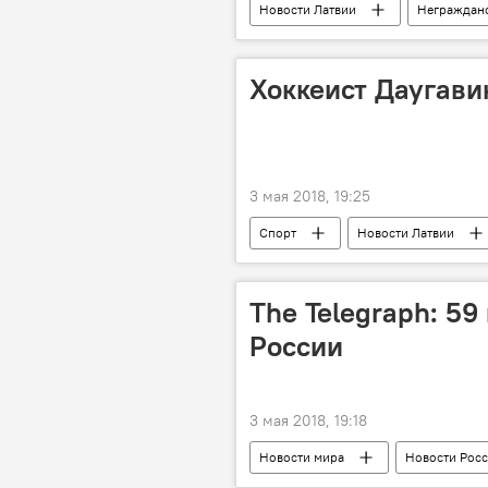
Новости Латвии
Неграждан
Раймондс Вейонис
Сейм
гражданство Латвии
Хоккеист Даугави
3 мая 2018, 19:25
Спорт
Новости Латвии
ХК Спартак
Торпедо
Чемпионат мира по хоккею
The Telegraph: 5
России
3 мая 2018, 19:18
Новости мира
Новости Рос