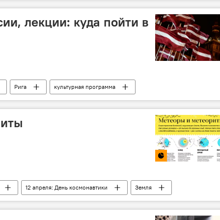
ии, лекции: куда пойти в
Рига
культурная программа
риты
12 апреля: День космонавтики
Земля