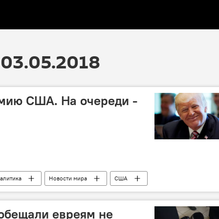
03.05.2018
мию США. На очереди -
алитика
Новости мира
США
обещали евреям не