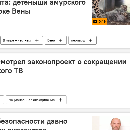
ята: детеныши амурского
рке Вены
0:49
В мире животных
Вена
леопард
мотрел законопроект о сокращении
ого ТВ
Национальное объединение
м средствам массовой информации (НСЭСМИ)
пропаганда
безопасности давно
их активистов