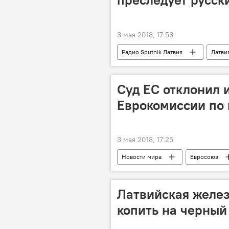
3 мая 2018, 17:53
Радио Sputnik Латвия
Латви
Полиция безопасности
парт
Русские школы: языковой барьер или
Суд ЕС отклонил и
Еврокомиссии по 
3 мая 2018, 17:25
Новости мира
Евросоюз
На голубом газу
Латвийская желез
копить на черный