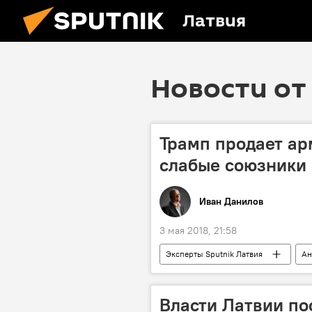
Латвия
Новости от 
Трамп продает ар
слабые союзники
Иван Данилов
3 мая 2018, 21:58
Эксперты Sputnik Латвия
Ан
Дональд Трамп
Власти Латвии по