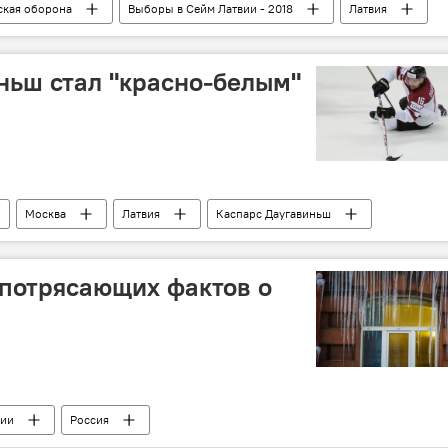
ская оборона
Выборы в Сейм Латвии - 2018
Латвия
выборы в Сейм-2018
неграждане
ньш стал "красно-белым"
Москва
Латвия
Каспарс Даугавиньш
Сборная Латвии по хоккею
КХЛ
9 потрясающих фактов о
сии
Россия