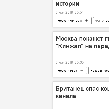
истории
3 мая 2018, 20:54
Новости ЧМ-2018
ФИФА-20
Джанни Инфантино
FIFA
Чемпионат мира по футболу 2018 год
Москва покажет г
"Кинжал" на пара
3 мая 2018, 20:30
Новости мира
Новости Рос
Минобороны РФ
МиГ-31
Британец спас ко
канала