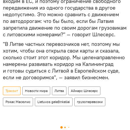
входим в ЕС, и поэтому ограничение свободного
передвижения из одного государства в другое
недопустимо. Это можно сравнить с движением
по автодорогам: что бы было, если бы Латвия
запретила движение по своим дорогам грузовикам
с литовскими номерами?" — говорит Шлесерс.
"В Литве частных перевозчиков нет, поэтому мы
хотим, чтобы она открыла свои карты и сказала,
сколько стоит этот коридор. Мы целенаправленно
намерены развивать коридор на Калининград
и готовы судиться с Литвой в Европейском суде,
если не договоримся", — заявил бизнесмен.
Транзит
Новости мира
Литва
Айнарс Шлесерс
Рокас Масюлис
Lietuvos geležinkeliai
грузоперевозки