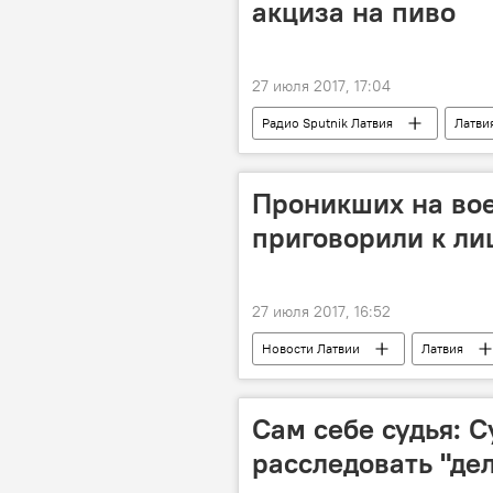
акциза на пиво
27 июля 2017, 17:04
Радио Sputnik Латвия
Латви
акцизы
Турпоездка в винны
Латвийская торгово-промышленная п
Проникших на вое
приговорили к л
27 июля 2017, 16:52
Новости Латвии
Латвия
Андрей Попко
Сам себе судья: 
расследовать "де