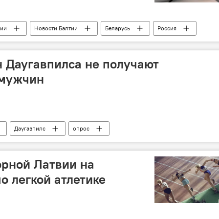
сии
Новости Балтии
Беларусь
Россия
 Даугавпилса не получают
 мужчин
Даугавпилс
опрос
орной Латвии на
о легкой атлетике