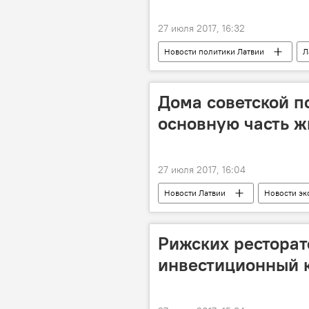
27 июля 2017, 16:32
Новости политики Латвии
Л
Игорь Пименов
Андрей Юд
Дело олигархов
Дома советской п
основную часть ж
27 июля 2017, 16:04
Новости Латвии
Новости эк
Литва
Таллин
Вил
Рижских ресторат
инвестиционный к