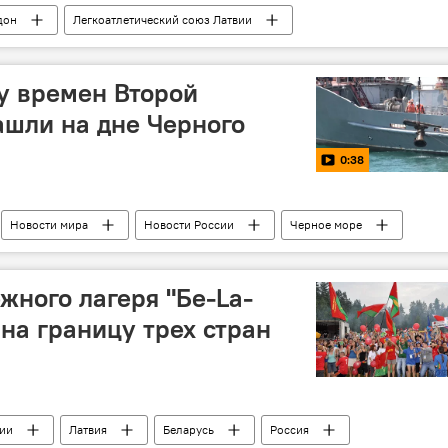
дон
Легкоатлетический союз Латвии
у времен Второй
шли на дне Черного
0:38
Новости мира
Новости России
Черное море
жного лагеря "Бе-La-
 на границу трех стран
вии
Латвия
Беларусь
Россия