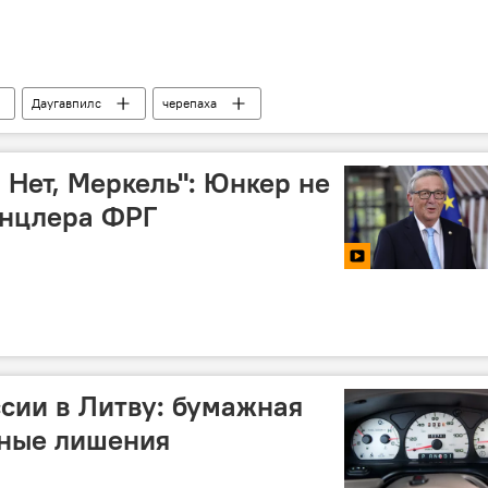
Даугавпилс
черепаха
. Нет, Меркель": Юнкер не
анцлера ФРГ
сии в Литву: бумажная
шные лишения