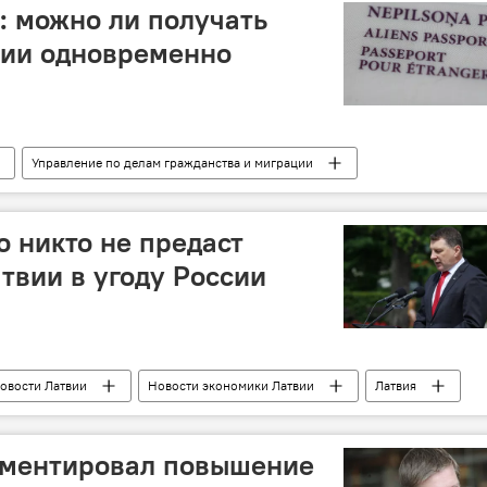
: можно ли получать
вии одновременно
Управление по делам гражданства и миграции
Негражданская оборона
ную старость
о никто не предаст
твии в угоду России
овости Латвии
Новости экономики Латвии
Латвия
ментировал повышение