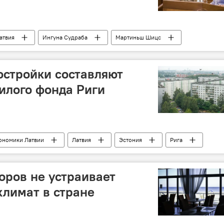
атвия
Ингуна Судраба
Мартиньш Шицс
ин
Ритварс Янсонс
Айнарс Межулис
Сейм
остройки составляют
илого фонда Риги
ономики Латвии
Латвия
Эстония
Рига
ьнюс
DNB
исследование
оров не устраивает
лимат в стране