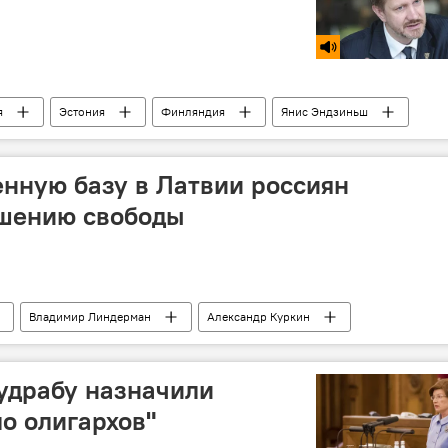
я
Эстония
Финляндия
Янис Эндзиньш
й магазин
алата (ЛТПП)
нную базу в Латвии россиян
ишению свободы
Владимир Линдерман
Александр Куркин
Судрабу назначили
ло олигархов"