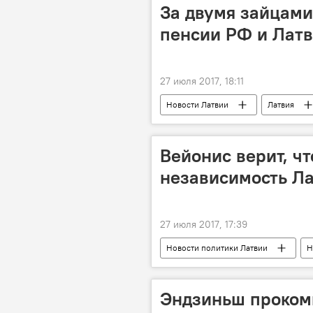
За двумя зайцами
пенсии РФ и Лат
27 июля 2017, 18:11
Новости Латвии
Латвия
гражданство
неграждане
Пенсии в Латвии: ни шанса на достой
Вейонис верит, чт
независимость Ла
27 июля 2017, 17:39
Новости политики Латвии
Н
Россия
Раймондс Вейонис
Эндзиньш проком