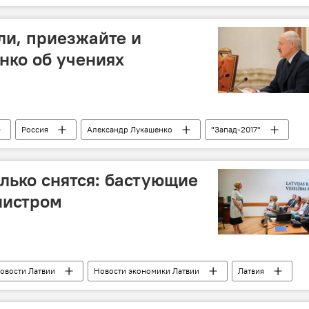
ли, приезжайте и
нко об учениях
Россия
Александр Лукашенко
"Запад-2017"
олько снятся: бастующие
нистром
овости Латвии
Новости экономики Латвии
Латвия