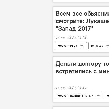
"Бе-Lа-Русь"
Всем все объясни
смотрите: Лукаше
"Запад-2017"
27 июля 2017, 18:42
Новости мира
Беларусь
Деньги доктору т
встретились с ми
27 июля 2017, 18:25
Новости политики Латвии
Н
Анда Чакша
Наболело