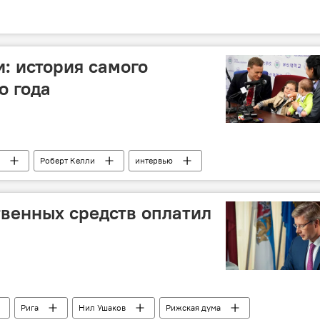
и: история самого
о года
Роберт Келли
интервью
твенных средств оплатил
Рига
Нил Ушаков
Рижская дума