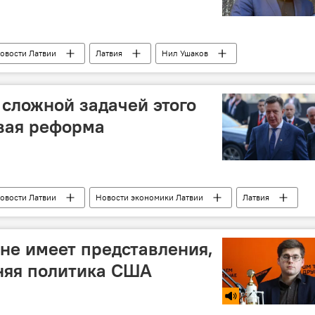
овости Латвии
Латвия
Нил Ушаков
ембергс
Александр Кузьмин
Алексей Димитров
цова
Центр госязыка
 сложной задачей этого
овая реформа
овости Латвии
Новости экономики Латвии
Латвия
 реформа в Латвии
 не имеет представления,
няя политика США