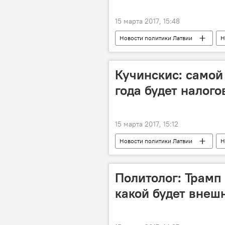
15 марта 2017, 15:48
Новости политики Латвии
Н
Юрис Розенвалдс
Айварс Л
Иварс Иябс
Елизавета Крив
Кучинскис: самой
года будет налог
15 марта 2017, 15:12
Новости политики Латвии
Н
Марис Кучинскис
Налоговая
Политолог: Трамп
какой будет внеш