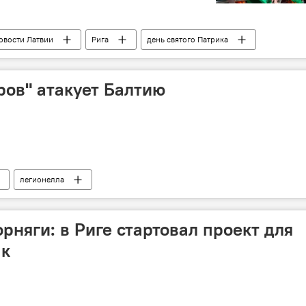
овости Латвии
Рига
день святого Патрика
ров" атакует Балтию
легионелла
рняги: в Риге стартовал проект для
ак