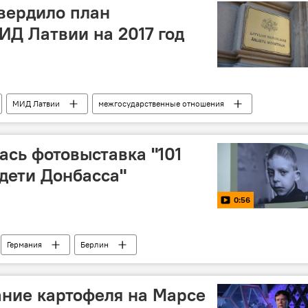
вердило план
ИД Латвии на 2017 год
МИД Латвии
межгосударственные отношения
ась фотовыставка "101
дети Донбасса"
0:56
Германия
Берлин
ние картофеля на Марсе