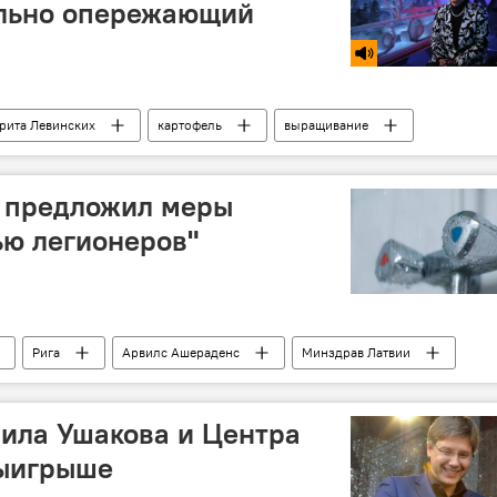
ильно опережающий
рита Левинских
картофель
выращивание
 предложил меры
ью легионеров"
Рига
Арвилс Ашераденс
Минздрав Латвии
нь легионеров"
ила Ушакова и Центра
выигрыше