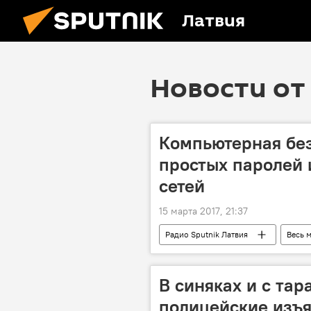
Латвия
Новости от 
Компьютерная без
простых паролей 
сетей
15 марта 2017, 21:37
Радио Sputnik Латвия
Весь 
В синяках и с тар
полицейские изъя