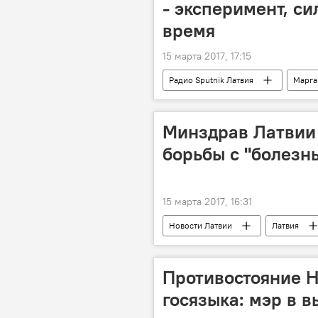
- эксперимент, с
время
15 марта 2017, 17:15
Радио Sputnik Латвия
Марга
Марс
Минздрав Латвии
борьбы с "болезн
15 марта 2017, 16:31
Новости Латвии
Латвия
водопроводная вода
"болез
Противостояние Н
госязыка: мэр в 