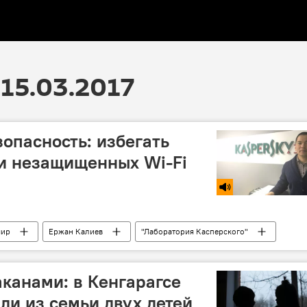
15.03.2017
опасность: избегать
и незащищенных Wi-Fi
мир
Ержан Калиев
"Лаборатория Касперского"
аканами: в Кенгарагсе
ли из семьи двух детей