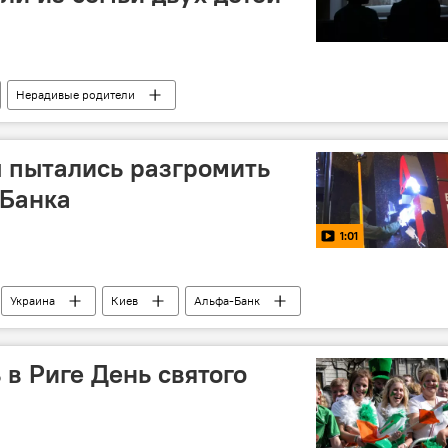
Нерадивые родители
 пытались разгромить
-Банка
1:01
Украина
Киев
Альфа-Банк
ь в Риге День святого