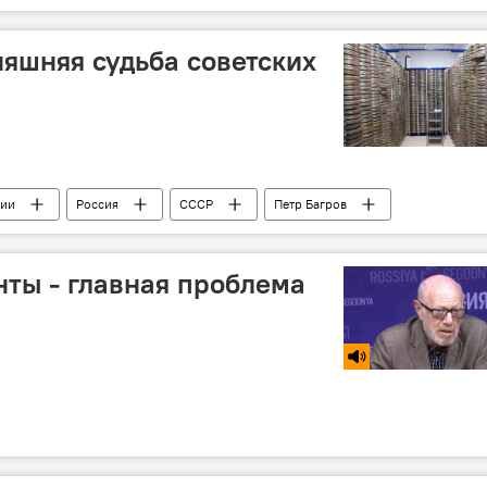
а языке
няшняя судьба советских
сии
Россия
СССР
Петр Багров
нты - главная проблема