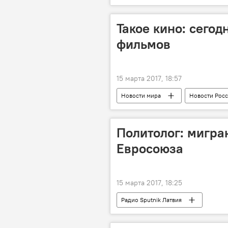
Центр госязыка
Что у ЦГЯ н
Такое кино: сегод
фильмов
15 марта 2017, 18:57
Новости мира
Новости Рос
киностудии
Госфильмофонд
Политолог: мигра
Евросоюза
15 марта 2017, 18:25
Радио Sputnik Латвия