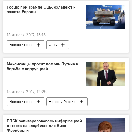
Focus: при Трампе США охладеют к
защите Европы
15 января 2017, 13:18
Новости мира
США
Дональд Трамп
Альберт Штахель
НАТО
эксперт
мнение
Мексиканцы просят помочь Путина в
борьбе с коррупцией
НАТО: побатальонно на восток
15 января 2017, 12:25
Новости мира
Новости России
Мексика
Владимир Путин
сбор подписей
петиция
БПБК заинтересовалось информацией
о месте на кладбище для Вике-
Фрейберги