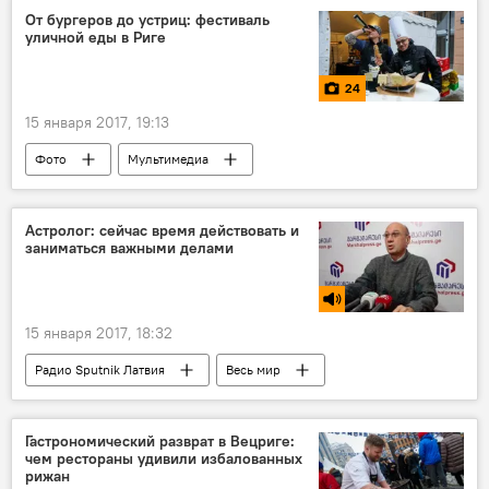
От бургеров до устриц: фестиваль
уличной еды в Риге
24
15 января 2017, 19:13
Фото
Мультимедиа
Астролог: сейчас время действовать и
заниматься важными делами
15 января 2017, 18:32
Радио Sputnik Латвия
Весь мир
Михаил Цагарели
год Петуха
астрология
прогноз
Гастрономический разврат в Вецриге:
чем рестораны удивили избалованных
рижан