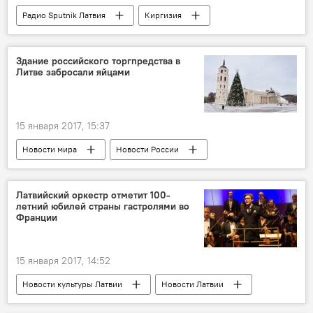
Радио Sputnik Латвия
Киргизия
Андрей Рязанцев
астрология
гороскоп
Здание российского торгпредства в
Литве забросали яйцами
15 января 2017, 15:37
Новости мира
Новости России
Новости Балтии
Литва
Вильнюс
Латвийский оркестр отметит 100-
летний юбилей страны гастролями во
Франции
15 января 2017, 14:52
Новости культуры Латвии
Новости Латвии