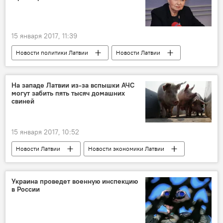
15 января 2017, 11:39
Новости политики Латвии
Новости Латвии
Латвия
Вайра Вике-Фрейберга
Экс-президента Латвии оставили без могилы
На западе Латвии из-за вспышки АЧС
могут забить пять тысяч домашних
свиней
15 января 2017, 10:52
Новости Латвии
Новости экономики Латвии
Латвия
Африканская чума свиней
Украина проведет военную инспекцию
в России