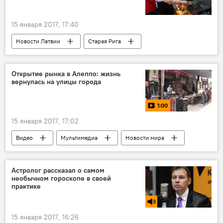
15 января 2017, 17:40
Новости Латвии
Старая Рига
рестораны
фестиваль
гастрономия
фастфуд
Открытие рынка в Алеппо: жизнь
вернулась на улицы города
1:00
15 января 2017, 17:02
Видео
Мультимедиа
Новости мира
Алеппо
рынок
Астролог рассказал о самом
необычном гороскопе в своей
практике
15 января 2017, 16:26