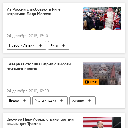
Из России с любовью: в Риге
встретили Деда Мороза
24 декабря 2016, 13:10
Новости Латвии
Рига
Ратушная площадь
Новый год
Дед Мороз
Северная столица Сирии с высоты
птичьего полета
0:58
24 декабря 2016, 12:28
Видео
Мультимедиа
Алеппо
Экс-мэр Нью-Йорка: страны Балтии
важны для Трампа