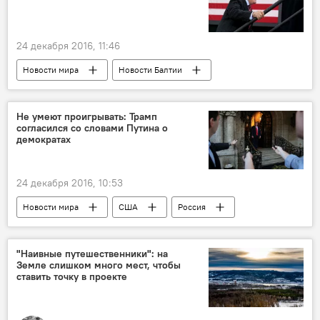
24 декабря 2016, 11:46
Новости мира
Новости Балтии
Балтия
Рудольф Джулиани
Дональд Трамп
Не умеют проигрывать: Трамп
согласился со словами Путина о
демократах
24 декабря 2016, 10:53
Новости мира
США
Россия
Дональд Трамп
Владимир Путин
"Наивные путешественники": на
Земле слишком много мест, чтобы
ставить точку в проекте