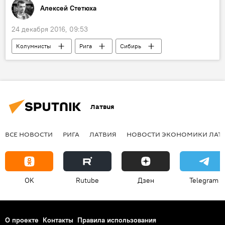
Алексей Стетюха
24 декабря 2016, 09:53
Колумнисты
Рига
Сибирь
Алексей Стетюха
Валентин Роженцов
Робертс Вицупс
Наивные путешественники
"Наивные путешественники": из Риги в Сибирь
Латвия
ВСЕ НОВОСТИ
РИГА
ЛАТВИЯ
НОВОСТИ ЭКОНОМИКИ ЛАТ
OK
Rutube
Дзен
Telegram
О проекте
Контакты
Правила использования