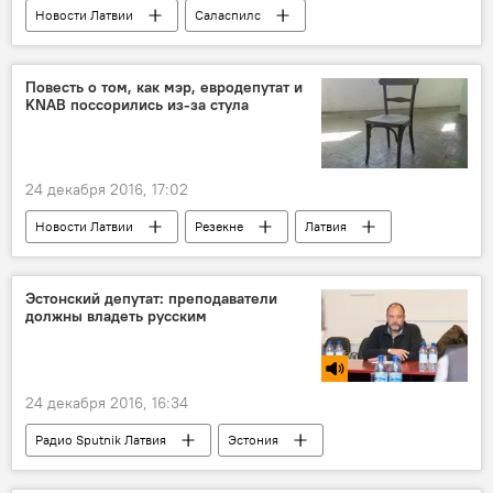
Новости Латвии
Саласпилс
Андрей Свиланс
ботанический сад
Повесть о том, как мэр, евродепутат и
KNAB поссорились из-за стула
24 декабря 2016, 17:02
Новости Латвии
Резекне
Латвия
Александр Барташевич
Андрей Мамыкин
Бюро по предотвращению и борьбе с коррупцией (БПБК, KNAB)
Эстонский депутат: преподаватели
должны владеть русским
24 декабря 2016, 16:34
Радио Sputnik Латвия
Эстония
Михаил Стальнухин
мнение