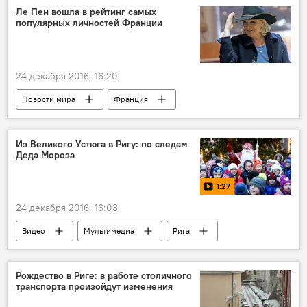
Ле Пен вошла в рейтинг самых
популярных личностей Франции
24 декабря 2016, 16:20
Новости мира
Франция
Марин Ле Пен
опрос
О-ля-ля: президентские выборы во Франции - 2017
Из Великого Устюга в Ригу: по следам
Деда Мороза
1:27
24 декабря 2016, 16:03
Видео
Мультимедиа
Рига
Дед Мороз
Рождество в Риге: в работе столичного
транспорта произойдут изменения