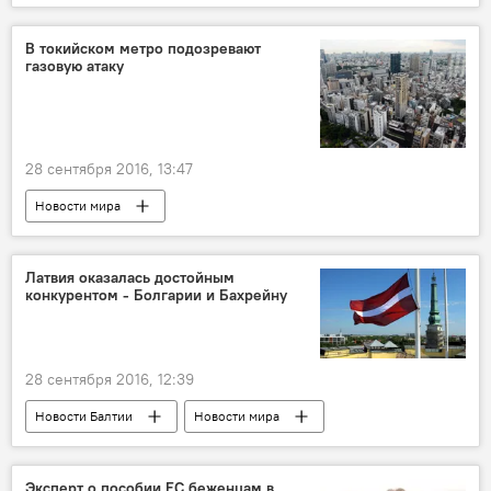
Столетний юбилей: судьбы латышей Смоленщины
В токийском метро подозревают
газовую атаку
28 сентября 2016, 13:47
Новости мира
Латвия оказалась достойным
конкурентом - Болгарии и Бахрейну
28 сентября 2016, 12:39
Новости Балтии
Новости мира
Новости экономики Латвии
Новости Латвии
Латвия в мировых рейтингах
Эксперт о пособии ЕС беженцам в