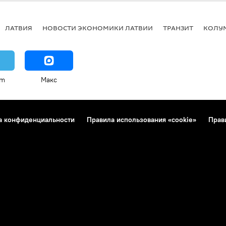
 Гропе в проекте "Ты супер! Танцы"
ЛАТВИЯ
НОВОСТИ ЭКОНОМИКИ ЛАТВИИ
ТРАНЗИТ
КОЛУ
am
Макс
а конфиденциальности
Правила использования «cookie»
Прав