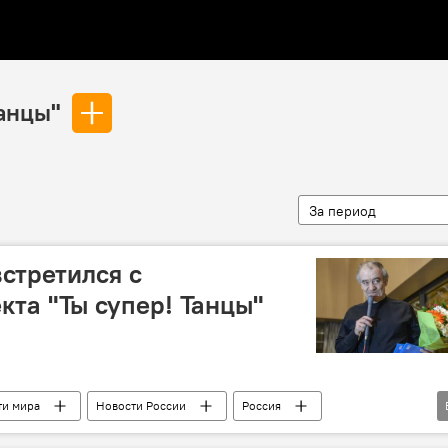
Танцы"
За период
встретился с
кта "Ты супер! Танцы"
ти мира
Новости России
Россия
ргиев