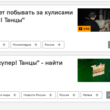
 "Ты супер! Танцы"
Россия
Балтия
Sputnik
ет побывать за кулисами
! Танцы"
2:56
Мультимедиа
Россия
 "Ты супер! Танцы"
супер! Танцы" - найти
ти мира
Новости России
Россия
Латвия
ешко
Егор Дружинин
Кристина Кретова
стасия Заворотнюк
НТВ
конкурс "Ты супер!"