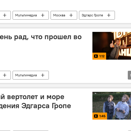
Мультимедиа
Москва
Эдгарс Гропе
чень рад, что прошел во
1:12
Мультимедиа
 "Ты супер! Танцы"
Эдгарс Гропе
й вертолет и море
дения Эдгарса Гропе
1:45