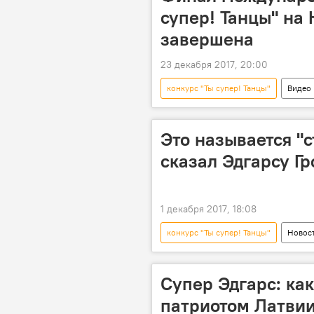
супер! Танцы" на 
завершена
23 декабря 2017, 20:00
конкурс "Ты супер! Танцы"
Видео
Один за всех: Эдгарс Гропе в проекте
Sputnik
НТВ
Это называется "с
сказал Эдгарсу Гр
1 декабря 2017, 18:08
конкурс "Ты супер! Танцы"
Новос
Москва
Эдгарс Гропе
Супер Эдгарс: как
патриотом Латви