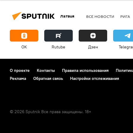
танцы
Один за всех: Эдгарс
Латвия
ВСЕ НОВОСТИ
РИГА
OK
Rutube
Дзен
Telegr
О проекте
Контакты
Правила использования
Политик
Реклама
Обратная связь
Настройки отслеживания
© 2026 Sputnik Все права защищены. 18+