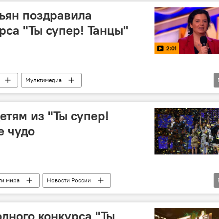
ьян поздравила
рса "Ты супер! Танцы"
2:01
Мультимедиа
 "Ты супер! Танцы"
Маргарита Симоньян
финал
етям из "Ты супер!
е чудо
ти мира
Новости России
 "Ты супер! Танцы"
Маргарита Симоньян
финал
дного конкурса "Ты