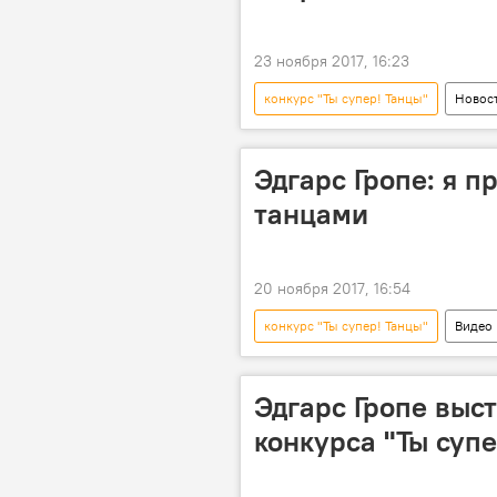
23 ноября 2017, 16:23
конкурс "Ты супер! Танцы"
Новос
Один за всех: Эдгарс Гропе в проекте
Москва
Эдгарс Гропе
Эдгарс Гропе: я 
танцами
20 ноября 2017, 16:54
конкурс "Ты супер! Танцы"
Видео
Один за всех: Эдгарс Гропе в проекте
танцы
Эдгарс Гропе выс
конкурса "Ты супе