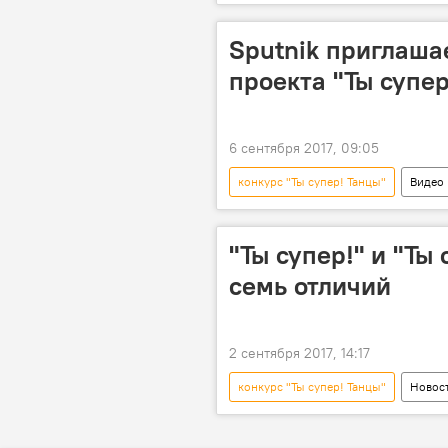
Один за всех: Эдгарс Гропе в проекте
НТВ
СНГ
Sputnik приглаша
проекта "Ты супер
6 сентября 2017, 09:05
конкурс "Ты супер! Танцы"
Видео
Один за всех: Эдгарс Гропе в проекте
"Ты супер!" и "Ты 
семь отличий
2 сентября 2017, 14:17
конкурс "Ты супер! Танцы"
Новос
Эдгарс Гропе
Александр Ол
Евгений Папунаишвили
Ана