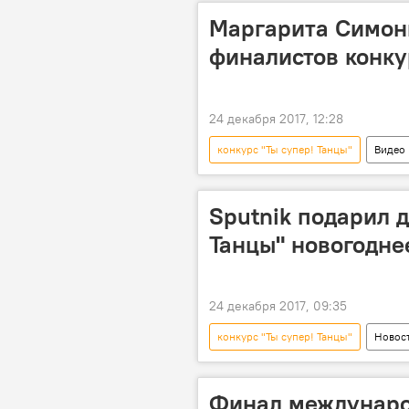
Маргарита Симон
финалистов конку
24 декабря 2017, 12:28
конкурс "Ты супер! Танцы"
Видео
Один за всех: Эдгарс Гропе в проекте
танцы
Sputnik подарил д
Танцы" новогодне
24 декабря 2017, 09:35
конкурс "Ты супер! Танцы"
Новос
Один за всех: Эдгарс Гропе в проекте
приз
Финал междунаро