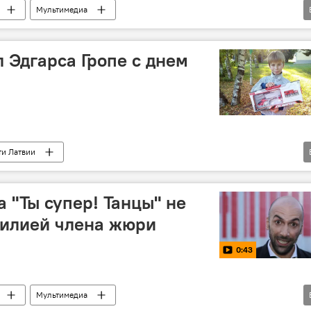
Мультимедиа
 "Ты супер! Танцы"
Эдгарс Гропе
поздравление
л Эдгарса Гропе с днем
ти Латвии
 "Ты супер! Танцы"
Эдгарс Гропе
 "Ты супер! Танцы" не
милией члена жюри
0:43
Мультимедиа