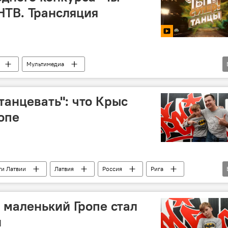
НТВ. Трансляция
Мультимедиа
 "Ты супер! Танцы"
Весь мир
Эдгарс Гропе
танцевать": что Крыс
опе
ти Латвии
Латвия
Россия
Рига
Вадим Мейкшанс
Sputnik
НТВ
 маленький Гропе стал
и