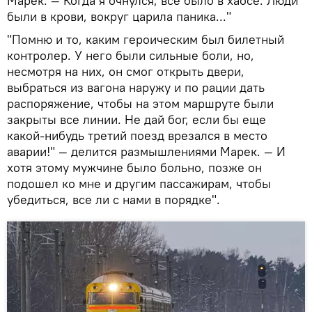
Марек. — Когда я очнулся, все было в хаосе. Люди
были в крови, вокруг царила паника..."
"Помню и то, каким героическим был билетный
контролер. У него были сильные боли, но,
несмотря на них, он смог открыть двери,
выбраться из вагона наружу и по рации дать
распоряжение, чтобы на этом маршруте были
закрыты все линии. Не дай бог, если бы еще
какой-нибудь третий поезд врезался в место
аварии!" — делится размышлениями Марек. — И
хотя этому мужчине было больно, позже он
подошел ко мне и другим пассажирам, чтобы
убедиться, все ли с нами в порядке".