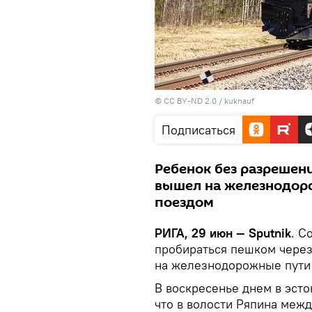
©
CC BY-ND 2.0
/
kuknauf
Подписаться
Ребенок без разрешени
вышел на железнодор
поездом
РИГА, 29 июн — Sputnik
. С
пробираться пешком через
на железнодорожные пути
В воскресенье днем в эст
что в волости Ряпина ме