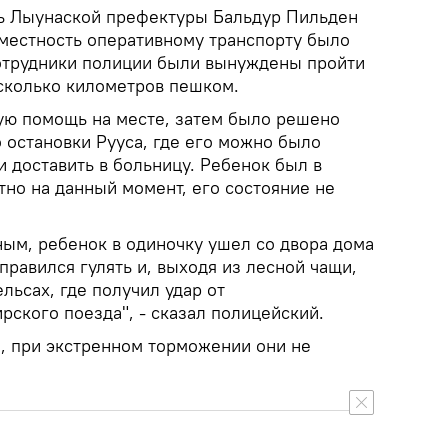
ь Лыунаской префектуры Бальдур Пильден
 местность оперативному транспорту было
сотрудники полиции были вынуждены пройти
сколько километров пешком.
ую помощь на месте, затем было решено
о остановки Рууса, где его можно было
 доставить в больницу. Ребенок был в
тно на данный момент, его состояние не
ым, ребенок в одиночку ушел со двора дома
правился гулять и, выходя из лесной чащи,
льсах, где получил удар от
ского поезда", - сказал полицейский.
, при экстренном торможении они не