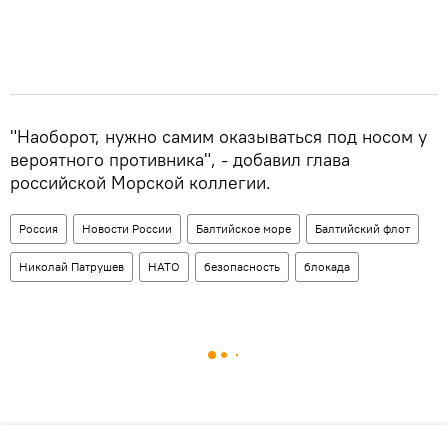
"Наоборот, нужно самим оказываться под носом у
вероятного противника", - добавил глава
российской Морской коллегии.
Россия
Новости России
Балтийское море
Балтийский флот
Николай Патрушев
НАТО
безопасность
блокада