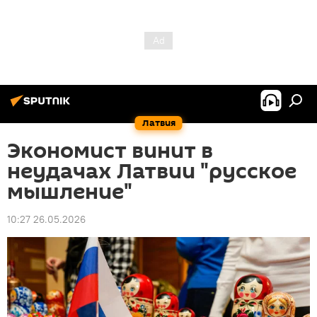
Латвия
Экономист винит в
неудачах Латвии "русское
мышление"
10:27 26.05.2026