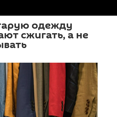
старую одежду
ют сжигать, а не
ывать