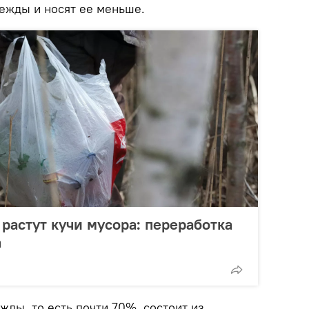
ежды и носят ее меньше.
 растут кучи мусора: переработка
а
жды, то есть почти 70%, состоит из