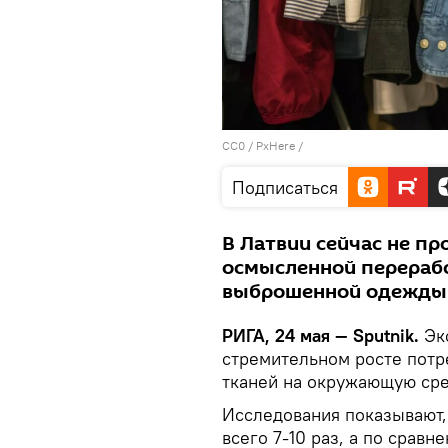
CC0
/
PxHere
/
Подписаться
В Латвии сейчас не п
осмысленной перерабо
выброшенной одежды 
РИГА, 24 мая — Sputnik.
Эк
стремительном росте потр
тканей на окружающую сре
Исследования показывают,
всего 7-10 раз, а по срав