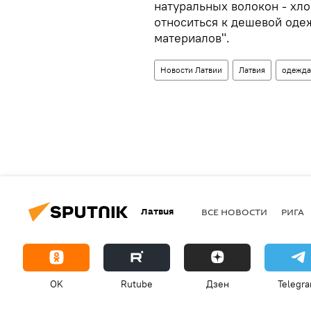
натуральных волокон - хло
относиться к дешевой оде
материалов".
Новости Латвии
Латвия
одежда
Латвия
ВСЕ НОВОСТИ
РИГА
OK
Rutube
Дзен
Telegr