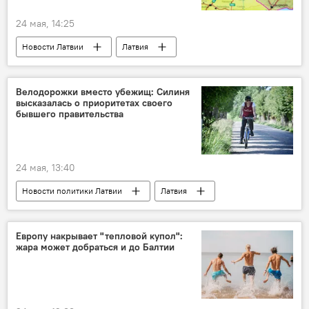
24 мая, 14:25
Новости Латвии
Латвия
экономика
Петерис Страутиньш
Велодорожки вместо убежищ: Силиня
высказалась о приоритетах своего
бывшего правительства
24 мая, 13:40
Новости политики Латвии
Латвия
Эвика Силиня
правительство Латвии
убежище
Европу накрывает "тепловой купол":
жара может добраться и до Балтии