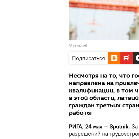
©
rawpixel
Подписаться
Несмотря на то, что г
направлена на привле
квалификации, в том 
в этой области, латв
граждан третьих стра
работы
РИГА, 24 мая — Sputnik.
За 
разрешений на трудоустро