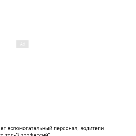
ает вспомогательный персонал, водители
то топ-3 профессий".