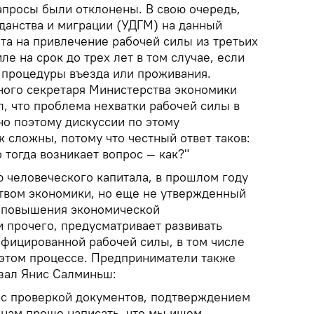
апросы были отклонены. В свою очередь,
данства и миграции (УДГМ) на данный
та на привлечение рабочей силы из третьих
иле на срок до трех лет в том случае, если
процедуры въезда или проживания.
ного секретаря Министерства экономики
, что проблема нехватки рабочей силы в
но поэтому дискуссии по этому
 сложны, потому что честный ответ таков:
 тогда возникает вопрос — как?"
ю человеческого капитала, в прошлом году
твом экономики, но еще не утвержденный
я повышения экономической
и прочего, предусматривает развивать
фицированной рабочей силы, в том числе
этом процессе. Предприниматели также
азал Янис Салминьш:
 с проверкой документов, подтверждением
 нам проще написать, что мы ищем