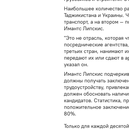
Наибольшее количество ра
Таджикистана и Украины. Ч
транспорт, а на втором — 
Имантс Липскис.
"Это не отрасль, которая ч
посреднические агентства
третьих стран, нанимают и
передают их или сдают в 
указал он.
Имантс Липскис подчеркив
должны получать заключен
трудоустройству, привлека
должен обосновать наличи
кандидатов. Статистика, п
положительное заключение
80%.
Только для каждой десято