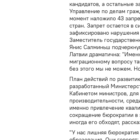
кандидатов, а остальные з
Управление по делам граж
момент наложило 43 запре
стран. Запрет остается в с
зафиксировано нарушения 
Заместитель государствен
Янис Салминьш подчеркнул
Латвии драматична: "Имен
миграционному вопросу так
без этого мы не можем. Но
План действий по развити
разработанный Министерс
Кабинетом министров, дл
производительности, сред
именно привлечение квали
сокращение бюрократии в 
иногда его обходят, расск
"У нас лишняя бюрократия
образования. Они говорят: