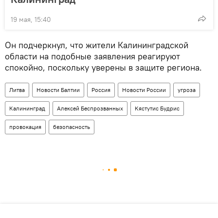
19 мая, 15:40
Он подчеркнул, что жители Калининградской
области на подобные заявления реагируют
спокойно, поскольку уверены в защите региона.
Литва
Новости Балтии
Россия
Новости России
угроза
Калининград
Алексей Беспрозванных
Кястутис Будрис
провокация
безопасность