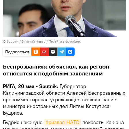
© Sputnik / Виталий Невар
/
Перейти в фотобанк
Подписаться
Беспрозванных объяснил, как регион
относится к подобным заявлениям
РИГА, 20 мая - Sputnik.
Губернатор
Калининградской области Алексей Беспрозванных
прокомментировал угрожающее высказывание
министра иностранных дел Литвы Кястутиса
Будриса.
Будрис накануне
призвал НАТО
показать, как она
может "преодолеть маленькую крепость", которую