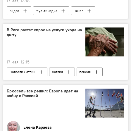
17 мая, 13:18
Видео
Мультимедиа
Псков
Александр Пушкин
В Риге растет спрос на услуги ухода на
дому
17 мая, 12:15
Новости Латвии
Латвия
пенсия
помощь
Брюссель все решил: Европа идет на
войну с Россией
Елена Караева