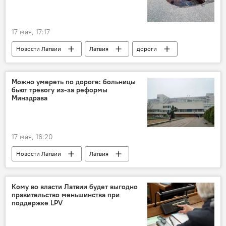
17 мая, 17:17
Новости Латвии
Латвия
дороги
ремонт
Можно умереть по дороге: больницы
бьют тревогу из-за реформы
Минздрава
17 мая, 16:20
Новости Латвии
Латвия
Минздрав Латвии
медицина
помощь
Кому во власти Латвии будет выгодно
правительство меньшинства при
поддержке LPV