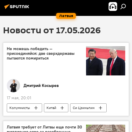
Латвия
Новости от 17.05.2026
Не можешь победить —
присоединяйся: две сверхдержавы
пытаются помириться
Дмитрий Косырев
17 мая, 20:01
Колумнисты
Китай
Си Цзиньпин
США
Дональд Трамп
встреча
Латвия требует от Литвы еще почти 30
миллионов евро за разобранные