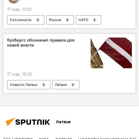
17 мая, 11:02
Колумнисты
Россия
НАТО
Европа
Кулбергс обозначил правила для
новой власти
17 мая, 10:16
Новости Латвии
Латвия
правительство Латвии
Андрис Кулбергс
Эдгарс Ринкевичс
Латвия
ВСЕ НОВОСТИ
РИГА
ЛАТВИЯ
НОВОСТИ ЭКОНОМИКИ ЛАТ