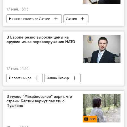
17 мая, 15:15
Новости политики Латвии
Латвия
Сейм
правительство Латвии
Эдгарс Ринкевичс
Андрис Кулбергс
В Европе резко выросли цены на
оружие из-за перевооружения НАТО
17 мая, 14:14
Новости мира
Ханно Певкур
Эстония
НАТО
вооружение
В музее "Михайловское" верят, что
страны Балтии вернут память о
Пушкине
3:21