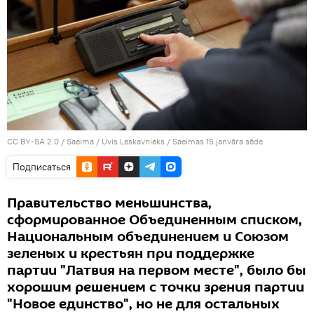
CC BY-SA 2.0
/
Saeima / Uvis Leskavnieks
/
Saeimas 15.janvāra sēde
Подписаться
Правительство меньшинства,
сформированное Объединенным списком,
Национальным объединением и Союзом
зеленых и крестьян при поддержке
партии "Латвия на первом месте", было бы
хорошим решением с точки зрения партии
"Новое единство", но не для остальных