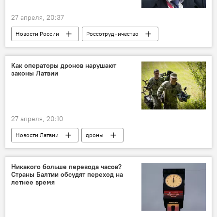
27 апреля, 20:37
Новости России
Россотрудничество
Евгений Примаков
назначение
Владимир Путин
Как операторы дронов нарушают
законы Латвии
27 апреля, 20:10
Новости Латвии
дроны
Госполиция
Никакого больше перевода часов?
Страны Балтии обсудят переход на
летнее время