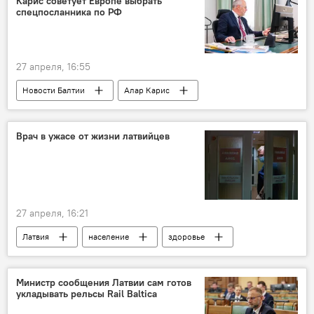
Карис советует Европе выбрать
спецпосланника по РФ
27 апреля, 16:55
Новости Балтии
Алар Карис
Эстония
Врач в ужасе от жизни латвийцев
27 апреля, 16:21
Латвия
население
здоровье
врач
мнение
Министр сообщения Латвии сам готов
укладывать рельсы Rail Baltica