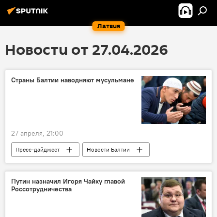
Латвия
Новости от 27.04.2026
Страны Балтии наводняют мусульмане
27 апреля, 21:00
Пресс-дайджест
Новости Балтии
Литва
мечеть
трудовая миграция
миграционная политика
Путин назначил Игоря Чайку главой
Россотрудничества