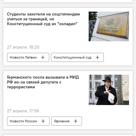
продукты питания
цены
Ингуна Гулбе
прогноз
Студенты захотели на соцстипендии
учиться за границей, но
Конституционный суд их "охладил"
27 апреля, 18:20
Новости Латвии
Конституционный суд
образование
стипендия
Германского посла вызывали в МИД
РФ из-за связей депутата с
террористами
27 апреля, 17:58
Новости России
Германия
Госдума РФ