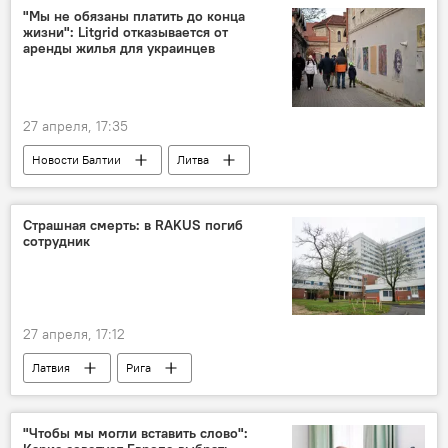
"Мы не обязаны платить до конца
жизни": Litgrid отказывается от
аренды жилья для украинцев
27 апреля, 17:35
Новости Балтии
Литва
прием беженцев
Litgrid
Страшная смерть: в RAKUS погиб
сотрудник
27 апреля, 17:12
Латвия
Рига
Рижская Восточная больница
ЧП
сотрудник
смерть
"Чтобы мы могли вставить слово":