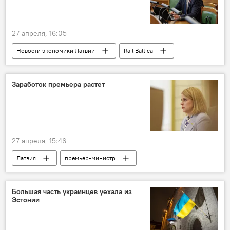
27 апреля, 16:05
Новости экономики Латвии
Rail Baltica
Атис Швинка
железная дорога
Заработок премьера растет
27 апреля, 15:46
Латвия
премьер-министр
Эвика Силиня
зарплата
рост цен
Большая часть украинцев уехала из
Эстонии