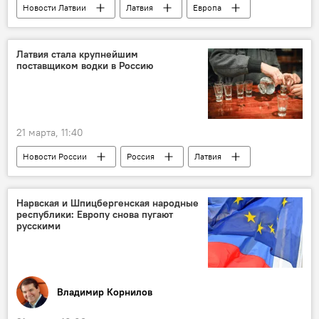
Новости Латвии
Латвия
Европа
Рига
мошенники
суд
Латвия стала крупнейшим
поставщиком водки в Россию
21 марта, 11:40
Новости России
Россия
Латвия
водка
алкоголь
импорт
Нарвская и Шпицбергенская народные
республики: Европу снова пугают
русскими
Владимир Корнилов