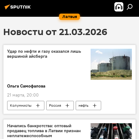
Латвия
Новости от 21.03.2026
Удар по нефти и газу оказался лишь
вершиной айсберга
Ольга Самофалова
21 марта, 20:00
Колумнисты
Россия
нефть
США
газ
Начались банкротства: оптовый
продавец топлива в Латвии признан
неплатежеспособным