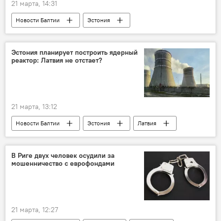
21 марта, 14:31
Новости Балтии
Эстония
аэропорт
Таллинский аэропорт
беспилотник
Эстония планирует построить ядерный
реактор: Латвия не отстает?
21 марта, 13:12
Новости Балтии
Эстония
Латвия
АЭС
В Риге двух человек осудили за
мошенничество с еврофондами
21 марта, 12:27