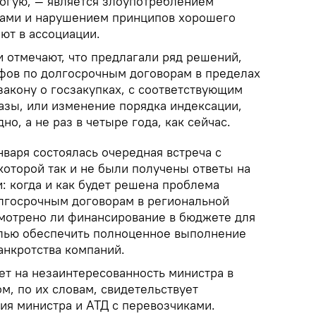
рогую, — является злоупотреблением
вами и нарушением принципов хорошего
ют в ассоциации.
 отмечают, что предлагали ряд решений,
фов по долгосрочным договорам в пределах
закону о госзакупках, с соответствующим
зы, или изменение порядка индексации,
о, а не раз в четыре года, как сейчас.
января состоялась очередная встреча с
которой так и не были получены ответы на
: когда и как будет решена проблема
лгосрочным договорам в региональной
мотрено ли финансирование в бюджете для
елью обеспечить полноценное выполнение
анкротства компаний.
ет на незаинтересованность министра в
ом, по их словам, свидетельствует
ия министра и АТД с перевозчиками.