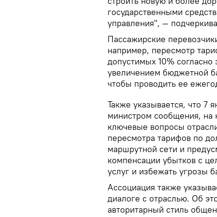
строить новую и более до
государственными средст
управления", — подчеркива
Пассажирские перевозчики
например, пересмотр тари
допустимых 10% согласно 
увеличением бюджетной ба
чтобы проводить ее ежегодн
Также указывается, что 7 
министром сообщения, на 
ключевые вопросы отрасли
пересмотра тарифов по до
маршрутной сети и предус
компенсации убытков с ц
услуг и избежать угрозы б
Ассоциация также указыва
диалоге с отраслью. Об эт
авторитарный стиль общен