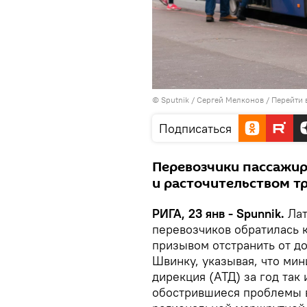
© Sputnik / Сергей Мелконов
/
Перейти 
Подписаться
Перевозчики пассажи
и расточительством т
РИГА, 23 янв - Spunnik.
Лат
перевозчиков обратилась 
призывом отстранить от д
Швинку, указывая, что ми
дирекция (АТД) за год так
обострившиеся проблемы в