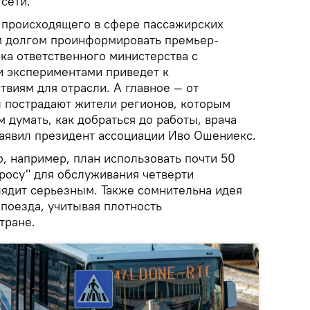
сети.
 происходящего в сфере пассажирских
м долгом проинформировать премьер-
ика ответственного министерства с
 экспериментами приведет к
виям для отрасли. А главное — от
 пострадают жители регионов, которым
 думать, как добраться до работы, врача
заявил президент ассоциации Иво Ошениекс.
то, например, план использовать почти 50
росу" для обслуживания четверти
лядит серьезным. Также сомнительна идея
поезда, учитывая плотность
тране.