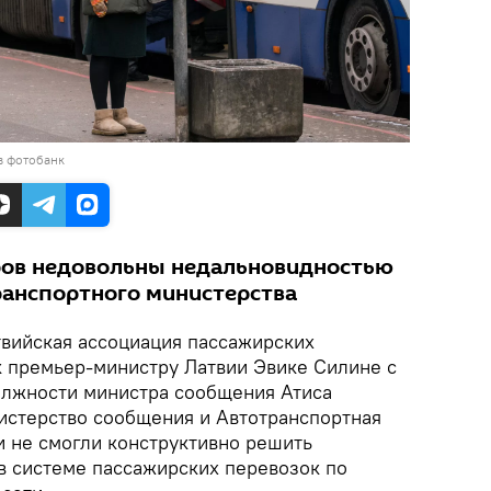
в фотобанк
ров недовольны недальновидностью
ранспортного министерства
вийская ассоциация пассажирских
к премьер-министру Латвии Эвике Силине с
олжности министра сообщения Атиса
нистерство сообщения и Автотранспортная
 и не смогли конструктивно решить
 системе пассажирских перевозок по