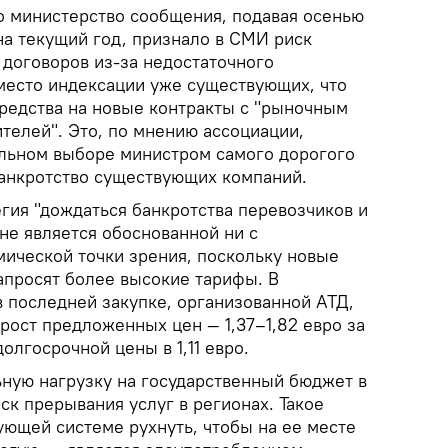
то министерство сообщения, подавая осенью
а текущий год, признало в СМИ риск
договоров из-за недостаточного
место индексации уже существующих, что
редства на новые контракты с "рыночным
телей". Это, по мнению ассоциации,
ельном выборе министром самого дорогого
анкротство существующих компаний.
гия "дождаться банкротства перевозчиков и
не является обоснованной ни с
мической точки зрения, поскольку новые
апросят более высокие тарифы. В
в последней закупке, организованной АТД,
рост предложенных цен — 1,37–1,82 евро за
олгосрочной цены в 1,11 евро.
ьную нагрузку на государственный бюджет в
ск прерывания услуг в регионах. Такое
ующей системе рухнуть, чтобы на ее месте