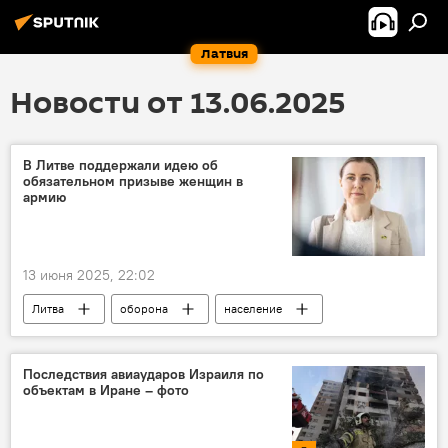
Латвия
Новости от 13.06.2025
В Литве поддержали идею об
обязательном призыве женщин в
армию
13 июня 2025, 22:02
Литва
оборона
население
женщины
Минобороны Литвы
Довиле Шакалене
Последствия авиаударов Израиля по
объектам в Иране – фото