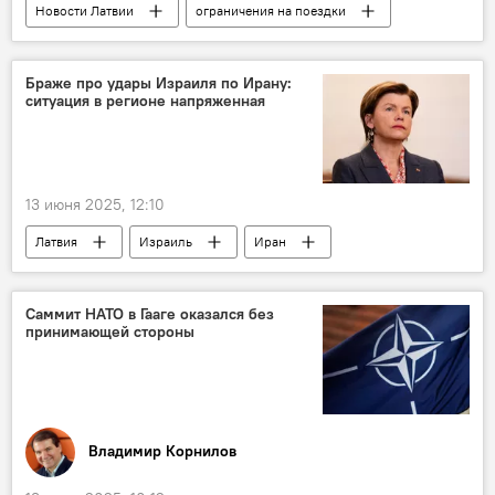
Новости Латвии
ограничения на поездки
Сейм
Браже про удары Израиля по Ирану:
ситуация в регионе напряженная
13 июня 2025, 12:10
Латвия
Израиль
Иран
политика
атака
Байба Браже
МИД Латвии
Саммит НАТО в Гааге оказался без
принимающей стороны
Владимир Корнилов