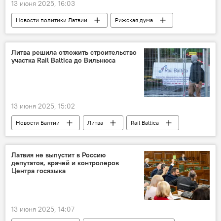
13 июня 2025, 16:03
Новости политики Латвии
Рижская дума
выборы в местные органы власти
Виестурс Клейнбергс
Литва решила отложить строительство
участка Rail Baltica до Вильнюса
13 июня 2025, 15:02
Новости Балтии
Литва
Rail Baltica
Латвия не выпустит в Россию
депутатов, врачей и контролеров
Центра госязыка
13 июня 2025, 14:07