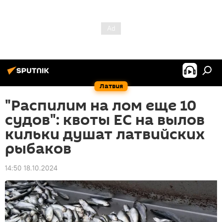
Латвия
"Распилим на лом еще 10
судов": квоты ЕС на вылов
кильки душат латвийских
рыбаков
14:50 18.10.2024