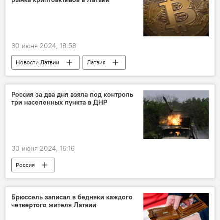
30 июня 2024, 18:58
Новости Латвии
Латвия
Банк Латвии
криптовалюта
Россия за два дня взяла под контроль
три населенных пункта в ДНР
30 июня 2024, 16:16
Россия
Операция по демилитаризации Украины
Украина
Минобороны РФ
Брюссель записал в бедняки каждого
четвертого жителя Латвии
военная операция
военная техника