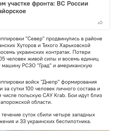
ом участке фронта: ВС России
айорское
уппировки "Север" продвинулись в районе
анских Хуторов и Тихого Харьковской
 восемь украинских контратак. Потери
05 человек живой силы и восемь единиц
у машину РСЗО "Град" и американскую
руппировки войск "Днепр" формирования
 за сутки 100 человек личного состава и
м числе польскую САУ Krab. Бои идут близ
апорожской области.
 течение суток сбили четыре западных
жения и 33 украинских беспилотника.