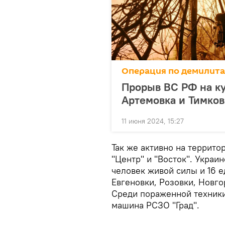
Операция по демилит
Прорыв ВС РФ на к
Артемовка и Тимков
11 июня 2024, 15:27
Так же активно на террито
"Центр" и "Восток". Украи
человек живой силы и 16 е
Евгеновки, Розовки, Новго
Среди пораженной техники
машина РСЗО "Град".