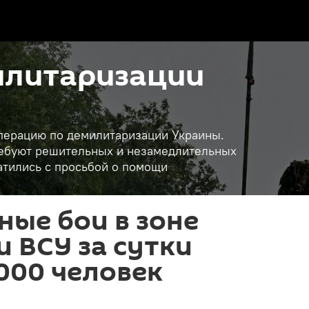
илитаризации
операцию по демилитаризации Украины.
требуют решительных и незамедлительных
атились с просьбой о помощи
ые бои в зоне
и ВСУ за сутки
000 человек