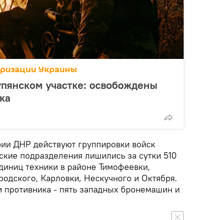
аризации Украины
упянском участке: освобождены
ка
рии ДНР действуют группировки войск
нские подразделения лишились за сутки 510
диниц техники в районе Тимофеевки,
родского, Карловки, Нескучного и Октября.
 противника - пять западных бронемашин и