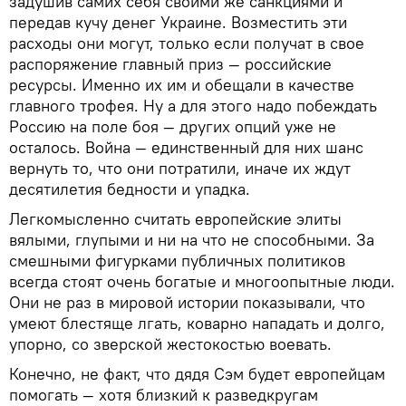
задушив самих себя своими же санкциями и
передав кучу денег Украине. Возместить эти
расходы они могут, только если получат в свое
распоряжение главный приз — российские
ресурсы. Именно их им и обещали в качестве
главного трофея. Ну а для этого надо побеждать
Россию на поле боя — других опций уже не
осталось. Война — единственный для них шанс
вернуть то, что они потратили, иначе их ждут
десятилетия бедности и упадка.
Легкомысленно считать европейские элиты
вялыми, глупыми и ни на что не способными. За
смешными фигурками публичных политиков
всегда стоят очень богатые и многоопытные люди.
Они не раз в мировой истории показывали, что
умеют блестяще лгать, коварно нападать и долго,
упорно, со зверской жестокостью воевать.
Конечно, не факт, что дядя Сэм будет европейцам
помогать — хотя близкий к разведкругам