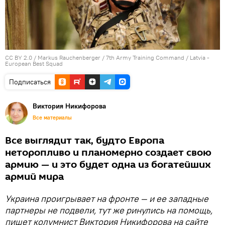
CC BY 2.0
/
Markus Rauchenberger / 7th Army Training Command
/
Latvia -
European Best Squad
Подписаться
Виктория Никифорова
Все материалы
Все выглядит так, будто Европа
неторопливо и планомерно создает свою
армию — и это будет одна из богатейших
армий мира
Украина проигрывает на фронте — и ее западные
партнеры не подвели, тут же ринулись на помощь,
пишет колумнист Виктория Никифорова на сайте