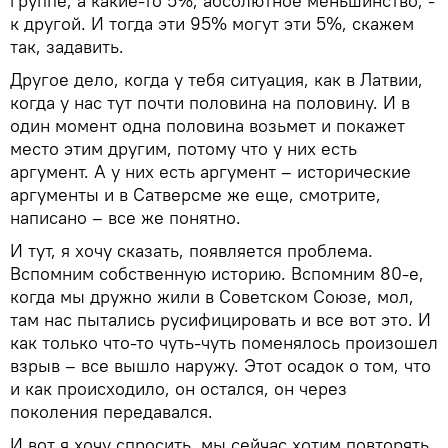
группе, а какие-то 5%, абсолютное меньшинство, -
к другой. И тогда эти 95% могут эти 5%, скажем
так, задавить.
Другое дело, когда у тебя ситуация, как в Латвии,
когда у нас тут почти половина на половину. И в
один момент одна половина возьмет и покажет
место этим другим, потому что у них есть
аргумент. А у них есть аргумент – исторические
аргументы и в Сатверсме же еще, смотрите,
написано – все же понятно.
И тут, я хочу сказать, появляется проблема.
Вспомним собственную историю. Вспомним 80-е,
когда мы дружно жили в Советском Союзе, мол,
там нас пытались русифицировать и все вот это. И
как только что-то чуть-чуть поменялось произошел
взрыв – все вышло наружу. Этот осадок о том, что
и как происходило, он остался, он через
поколения передавался.
И вот я хочу спросить, мы сейчас хотим повторять