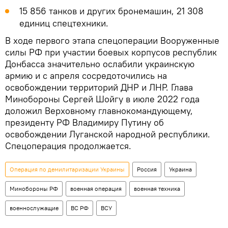
15 856 танков и других бронемашин, 21 308
единиц спецтехники.
В ходе первого этапа спецоперации Вооруженные
силы РФ при участии боевых корпусов республик
Донбасса значительно ослабили украинскую
армию и с апреля сосредоточились на
освобождении территорий ДНР и ЛНР. Глава
Минобороны Сергей Шойгу в июле 2022 года
доложил Верховному главнокомандующему,
президенту РФ Владимиру Путину об
освобождении Луганской народной республики.
Спецоперация продолжается.
Операция по демилитаризации Украины
Россия
Украина
Минобороны РФ
военная операция
военная техника
военнослужащие
ВС РФ
ВСУ