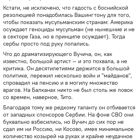
Кстати, не исключено, что гадость с боснийской
резолюцией понадобилась Вашингтону для того,
чтобы показать мусульманским странам: Америка
осуждает геноциды мусульман (не нынешние и не
в секторе Газа, но в принципе осуждает). Тогда
сербы просто под руку попались.
Что до драматизирующего Вучича, он, как
известно, большой артист — и это похвала, а не
критика. Он десятилетиями держится в большой
политике, пережил несколько войн и "майданов",
спровадил на пенсию и в могилу множество
врагов. На Балканах никто не был столь же ловок
со времен, наверное, Тито.
Благодаря тому же редкому таланту он отбивается
от западных спонсоров Сербии. На фоне СВО они
буквально взбесились, но Вучич до сих пор не
сдал им ни Россию, ни Косово, имея минимальное
количество козырей на руках и крайне неудачное