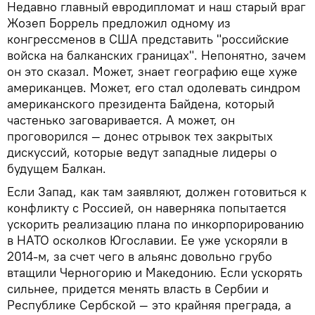
Недавно главный евродипломат и наш старый враг
Жозеп Боррель предложил одному из
конгрессменов в США представить "российские
войска на балканских границах". Непонятно, зачем
он это сказал. Может, знает географию еще хуже
американцев. Может, его стал одолевать синдром
американского президента Байдена, который
частенько заговаривается. А может, он
проговорился — донес отрывок тех закрытых
дискуссий, которые ведут западные лидеры о
будущем Балкан.
Если Запад, как там заявляют, должен готовиться к
конфликту с Россией, он наверняка попытается
ускорить реализацию плана по инкорпорированию
в НАТО осколков Югославии. Ее уже ускоряли в
2014-м, за счет чего в альянс довольно грубо
втащили Черногорию и Македонию. Если ускорять
сильнее, придется менять власть в Сербии и
Республике Сербской — это крайняя преграда, а