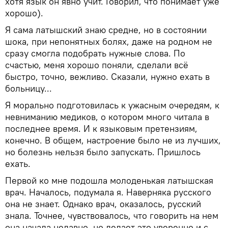
хотя язык он явно учит. Говорил, что понимает уже
хорошо).
Я сама латышский знаю средне, но в состоянии
шока, при непонятных болях, даже на родном не
сразу смогла подобрать нужные слова. По
счастью, меня хорошо поняли, сделали всё
быстро, точно, вежливо. Сказали, нужно ехать в
больницу...
Я морально подготовилась к ужасным очередям, к
невниманию медиков, о котором много читала в
последнее время. И к языковым претензиям,
конечно. В общем, настроение было не из лучших,
но болезнь нельзя было запускать. Пришлось
ехать.
Первой ко мне подошла молоденькая латышская
врач. Началось, подумала я. Наверняка русского
она не знает. Однако врач, оказалось, русский
знала. Точнее, чувствовалось, что говорить на нем
она начала недавно, но делает это уверенно и с