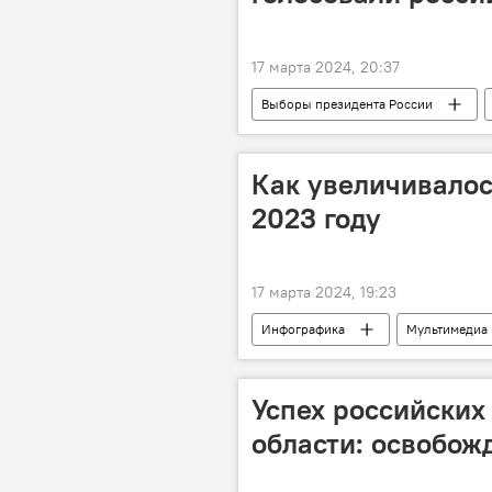
17 марта 2024, 20:37
Выборы президента России
посольство РФ в Латвии
вы
безопасность
русофобия
Как увеличивалос
2023 году
17 марта 2024, 19:23
Инфографика
Мультимедиа
Успех российских
области: освобож