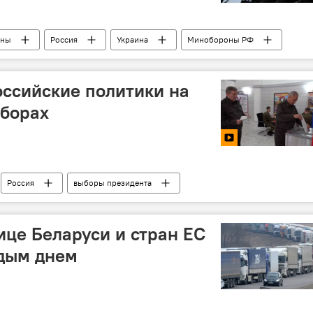
ины
Россия
Украина
Минобороны РФ
техника
военнослужащие
ВС РФ
ВСУ
оссийские политики на
ыборах
Россия
выборы президента
ице Беларуси и стран ЕС
ждым днем