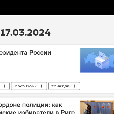
17.03.2024
езидента России
Новости России
Мультимедиа
ордоне полиции: как
йские избиратели в Риге