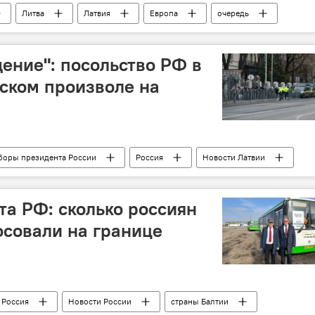
Литва
Латвия
Европа
очередь
ение": посольство РФ в
ском произволе на
боры президента России
Россия
Новости Латвии
голосование
Госполиция
ВНЖ
а РФ: сколько россиян
осовали на границе
Россия
Новости России
страны Балтии