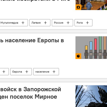
Мультимедиа
Латвия
Россия
Рига
боры президента
голосование
полиция
политика
ь население Европы в
Европа
население
 войск в Запорожской
ден поселок Мирное