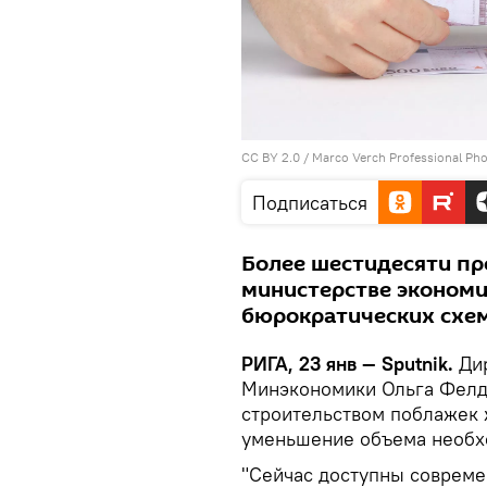
CC BY 2.0
/
Marco Verch Professional Ph
Подписаться
Более шестидесяти пр
министерстве экономи
бюрократических схем
РИГА, 23 янв — Sputnik.
Дир
Минэкономики Ольга Фелдм
строительством поблажек 
уменьшение объема необх
"Сейчас доступны совреме