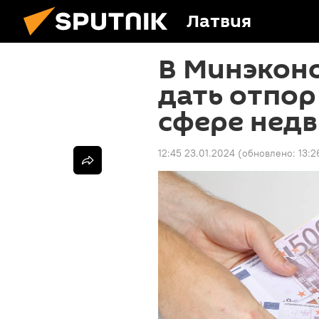
Латвия
В Минэкон
дать отпор
сфере нед
12:45 23.01.2024
(обновлено:
13:2