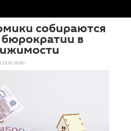
омики собираются
 бюрократии в
вижимости
6 23.01.2024
)