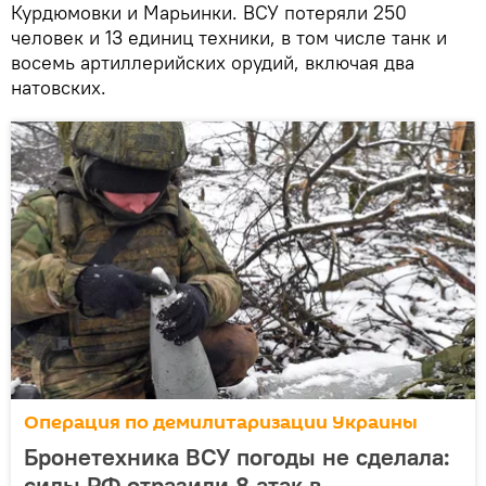
Курдюмовки и Марьинки. ВСУ потеряли 250
человек и 13 единиц техники, в том числе танк и
восемь артиллерийских орудий, включая два
натовских.
Операция по демилитаризации Украины
Бронетехника ВСУ погоды не сделала:
силы РФ отразили 8 атак в