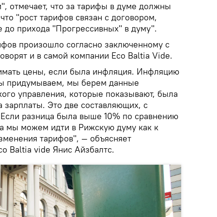
, отмечает, что за тарифы в думе должны
 что "рост тарифов связан с договором,
 до прихода "Прогрессивных" в думу".
ифов произошло согласно заключенному с
ворят и в самой компании Eco Baltia Vide.
имать цены, если была инфляция. Инфляцию
мы придумываем, мы берем данные
кого управления, которые показывают, была
а зарплаты. Это две составляющих, с
 Если разница была выше 10% по сравнению
а мы можем идти в Рижскую думу как к
зменения тарифов", — объясняет
o Baltia vide Янис Айзбалтс.