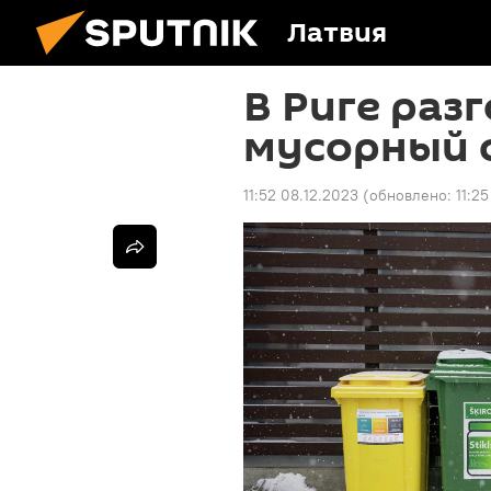
Латвия
В Риге раз
мусорный 
11:52 08.12.2023
(обновлено:
11:25