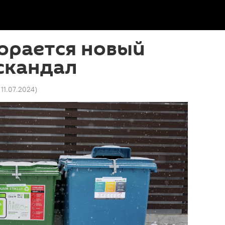
горается новый
скандал
 11.07.2024
)