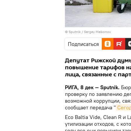
© Sputnik / Sergey Melkonov
Подписаться
Депутат Рижской думы
повышение тарифов на
лица, связанные с пар
РИГА, 8 дек — Sputnik.
Бюро
проверку по заявлению де
возможной коррупции, свя
сообщает передача "
Сего
Eco Baltia Vide, Clean R и
утилизации отходов, с кот
году все они повысили тар